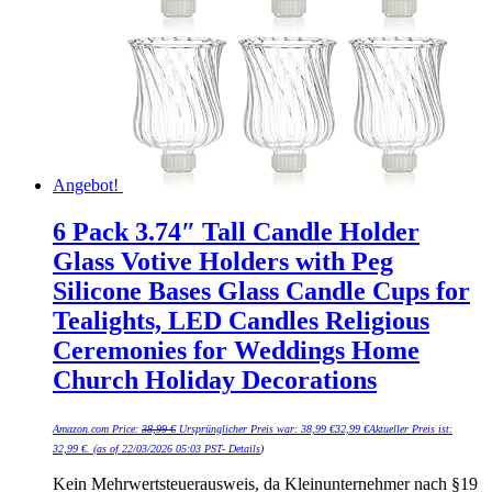
Angebot!
6 Pack 3.74″ Tall Candle Holder
Glass Votive Holders with Peg
Silicone Bases Glass Candle Cups for
Tealights, LED Candles Religious
Ceremonies for Weddings Home
Church Holiday Decorations
Amazon.com Price:
38,99
€
Ursprünglicher Preis war: 38,99 €
32,99
€
Aktueller Preis ist:
32,99 €.
(as of 22/03/2026 05:03 PST-
Details
)
Kein Mehrwertsteuerausweis, da Kleinunternehmer nach §19