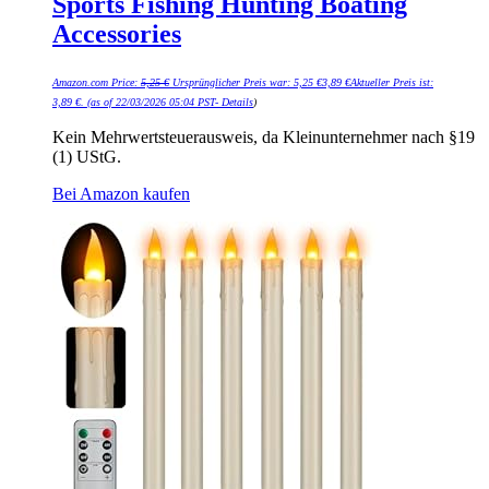
Sports Fishing Hunting Boating
Accessories
Amazon.com Price:
5,25
€
Ursprünglicher Preis war: 5,25 €
3,89
€
Aktueller Preis ist:
3,89 €.
(as of 22/03/2026 05:04 PST-
Details
)
Kein Mehrwertsteuerausweis, da Kleinunternehmer nach §19
(1) UStG.
Bei Amazon kaufen