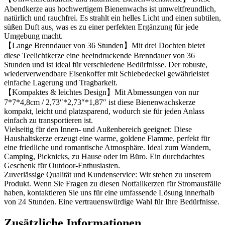
Abendkerze aus hochwertigem Bienenwachs ist umweltfreundlich,
natürlich und rauchfrei. Es strahlt ein helles Licht und einen subtilen,
süßen Duft aus, was es zu einer perfekten Ergänzung für jede
Umgebung macht.
【Lange Brenndauer von 36 Stunden】Mit drei Dochten bietet
diese Teelichtkerze eine beeindruckende Brenndauer von 36
Stunden und ist ideal für verschiedene Bedürfnisse. Der robuste,
wiederverwendbare Eisenkoffer mit Schiebedeckel gewährleistet
einfache Lagerung und Tragbarkeit.
【Kompaktes & leichtes Design】Mit Abmessungen von nur
7*7*4,8cm / 2,73″*2,73″*1,87″ ist diese Bienenwachskerze
kompakt, leicht und platzsparend, wodurch sie für jeden Anlass
einfach zu transportieren ist.
Vielseitig für den Innen- und Außenbereich geeignet: Diese
Haushaltskerze erzeugt eine warme, goldene Flamme, perfekt für
eine friedliche und romantische Atmosphäre. Ideal zum Wandern,
Camping, Picknicks, zu Hause oder im Büro. Ein durchdachtes
Geschenk für Outdoor-Enthusiasten.
Zuverlässige Qualität und Kundenservice: Wir stehen zu unserem
Produkt. Wenn Sie Fragen zu diesen Notfallkerzen für Stromausfälle
haben, kontaktieren Sie uns für eine umfassende Lösung innerhalb
von 24 Stunden. Eine vertrauenswürdige Wahl für Ihre Bedürfnisse.
Zusätzliche Informationen