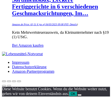
Fertiggerichte in 6 verschiedenen
Geschmacksrichtungen, Im…
Amazon.de Price:
65,51
€
(as of 04/03/2023 09:08 PST-
Details
)
Kein Mehrwertsteuerausweis, da Kleinunternehmer nach §19
(1) UStG.
Bei Amazon kaufen
Impressum
Datenschutzerklärung
Amazon-Partnerprogramm
Diese Website benutzt Cookies. Wenn du die Website weiter nutzt,
gehen wir von deinem Einverständnis aus.
OK