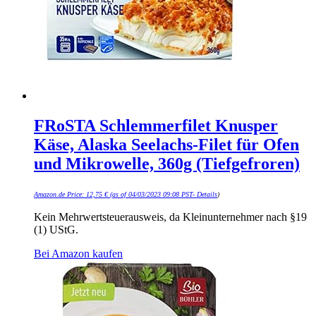
FRoSTA Schlemmerfilet Knusper
Käse, Alaska Seelachs-Filet für Ofen
und Mikrowelle, 360g (Tiefgefroren)
Amazon.de Price:
12,75
€
(as of 04/03/2023 09:08 PST-
Details
)
Kein Mehrwertsteuerausweis, da Kleinunternehmer nach §19
(1) UStG.
Bei Amazon kaufen