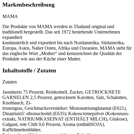
Markenbeschreibung
MAMA
Die Produkte von MAMA werden in Thailand original und
traditionell hergestellt. Das seit 1972 bestehende Unternehmen
expandiert
kontinuierlich und exportiert bis nach Nordamerika, Südamerika,
Europa, Asien, Naher Osten, Afrika und Ozeanien. MAMA steht für
das englische Wort „Mother“ und kennzeichnet die Qualität der
Produkte wie aus der Küche einer Mutter.
Inhaltsstoffe / Zutaten
Zutaten
Jasminreis 75 Prozent, Reiskeimöl, Zucker, GETROCKNETE
GARNELEN 2,5 Prozent, getrocknete Karotten, Salz, Schalotten,
Knoblauch, Zi-
tronengras, Geschmacksverstärker: Mononatriumglutamat (E621),
Dinatrium5′-ribonucleotid (E635); Kokoscremepulver (Kokosnuss-
extrakt, NATRIUMKASEINAT (ENTHÄLT MILCH), Glukose),
Galgant, rote Chili 0,6 Prozent, Aroma (enthältSOJA),
Kaffirlimettenblätter,