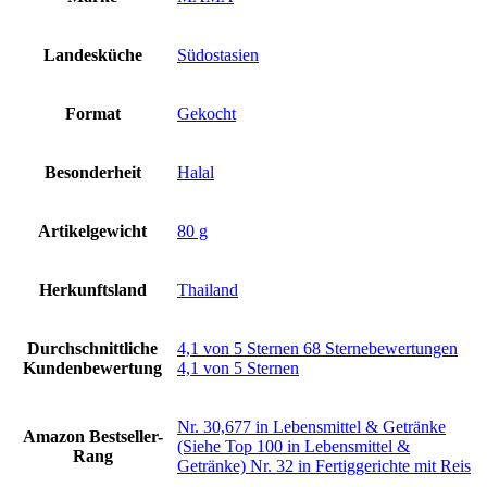
Landesküche
‎Südostasien
Format
‎Gekocht
Besonderheit
‎Halal
Artikelgewicht
‎80 g
Herkunftsland
‎Thailand
Durchschnittliche
4,1 von 5 Sternen 68 Sternebewertungen
Kundenbewertung
4,1 von 5 Sternen
Nr. 30,677 in Lebensmittel & Getränke
Amazon Bestseller-
(Siehe Top 100 in Lebensmittel &
Rang
Getränke) Nr. 32 in Fertiggerichte mit Reis