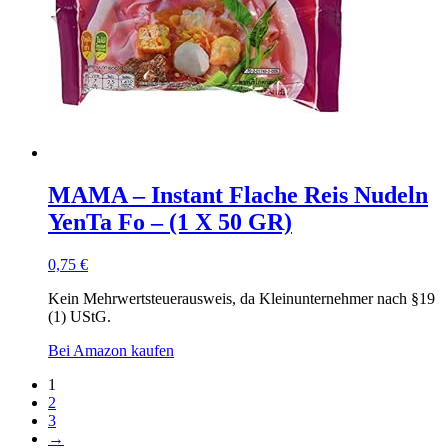
MAMA – Instant Flache Reis Nudeln
YenTa Fo – (1 X 50 GR)
0,75
€
Kein Mehrwertsteuerausweis, da Kleinunternehmer nach §19
(1) UStG.
Bei Amazon kaufen
1
2
3
→