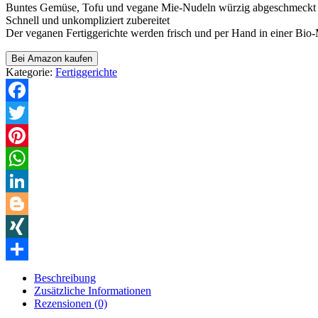
Buntes Gemüse, Tofu und vegane Mie-Nudeln würzig abgeschmeckt 
Schnell und unkompliziert zubereitet
Der veganen Fertiggerichte werden frisch und per Hand in einer B
Bei Amazon kaufen
Kategorie:
Fertiggerichte
Facebook
Twitter
Pinterest
WhatsApp
LinkedIn
Blogger
XING
Teilen
Beschreibung
Zusätzliche Informationen
Rezensionen (0)