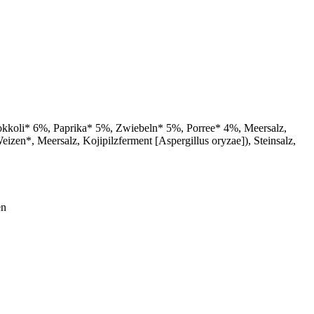
kkoli* 6%, Paprika* 5%, Zwiebeln* 5%, Porree* 4%, Meersalz,
en*, Meersalz, Kojipilzferment [Aspergillus oryzae]), Steinsalz,
en