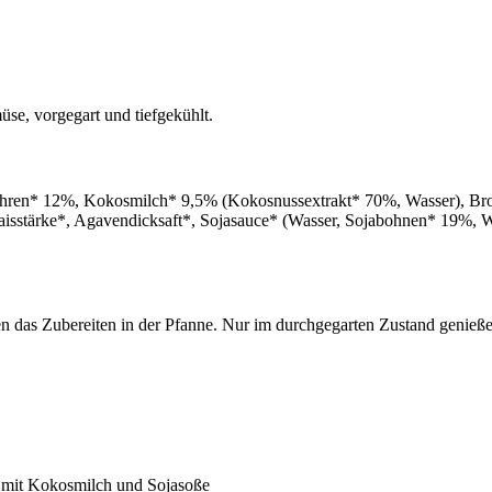
e, vorgegart und tiefgekühlt.
hren* 12%, Kokosmilch* 9,5% (Kokosnussextrakt* 70%, Wasser), Bro
stärke*, Agavendicksaft*, Sojasauce* (Wasser, Sojabohnen* 19%, Weiz
n das Zubereiten in der Pfanne. Nur im durchgegarten Zustand genieß
mit Kokosmilch und Sojasoße