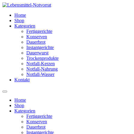
Zum
Inhalt
Home
springen
Shop
Kategorien
Fertiggerichte
Konserven
Dauerbrot
Instantgerichte
Dauerwurst
Trockenprodukte
Notfall-Kerzen
Notfall-Nahrung
Notfall-Wasser
Kontakt
Home
Shop
Kategorien
Fertiggerichte
Konserven
Dauerbrot
Instantgerichte