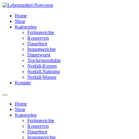
Zum
Inhalt
Home
springen
Shop
Kategorien
Fertiggerichte
Konserven
Dauerbrot
Instantgerichte
Dauerwurst
Trockenprodukte
Notfall-Kerzen
Notfall-Nahrung
Notfall-Wasser
Kontakt
Home
Shop
Kategorien
Fertiggerichte
Konserven
Dauerbrot
Instantgerichte