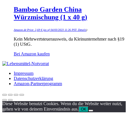
Bamboo Garden China
Würzmischung (1 x 40 g)
Amazon.de Price:
2,69
€
(as of 04/03/2023 11:26 PST-
Details
)
Kein Mehrwertsteuerausweis, da Kleinunternehmer nach §19
(1) UStG.
Bei Amazon kaufen
Impressum
Datenschutzerklärung
Amazon-Partnerprogramm
Diese Website benutzt Cookies. Wenn du die Website weiter nutzt,
gehen wir von deinem Einverständnis aus.
OK