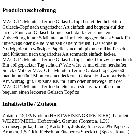
Produktbeschreibung
MAGGI 5 Minuten Terrine Gulasch-Topf bringt den beliebten
Gulasch-Topf nach ungarischer Art einfach und bequem auf den
Tisch. Fans von Gulasch können sich dank der schnellen
Zubereitung in nur 5 Minuten auf ihr Lieblingsgericht als Snack für
unterwegs oder kleine Mahlzeit daheim freuen. Das schnelle
Nudelgericht in würziger Paprikasauce mit pikantem Rindfleisch
und Kräutern nach ungarischer Art schmeckt einfach lecker.
MAGGI 5 Minuten Terrine Gulasch-Topf – ideal für zwischendurch
Ein vollgepackter Tag steht an? Wie wäre es mit einem herzhaften
Snack? Mit der MAGGI 5 Minuten Terrine Gulaschtopf genießt
man in nur fünf Minuten einen leckeren Gulaschtopf – ungarischer
Art, würzig, gut. Ob zuhause, im Büro oder unterwegs, mit der
MAGGI 5 Minuten Terrine bereitet man sich ganz einfach und
bequem einen leckeren Gulasch-Topf zu.
Inhaltsstoffe / Zutaten
Zutaten: 56,1% Nudeln (HARTWEIZENGRIEß, EIER), Palmfett,
WEIZENMEHL, Hefeextrakt, Gemüse (Tomaten, 1,3%
Gemüsepaprika, Lauch) Kartoffeln, Jodsalz, Stärke, 2,2% Paprika,
Aromen, 1,5% Rindfleisch, geräuchertes Speckfett (Speck, Rauch),