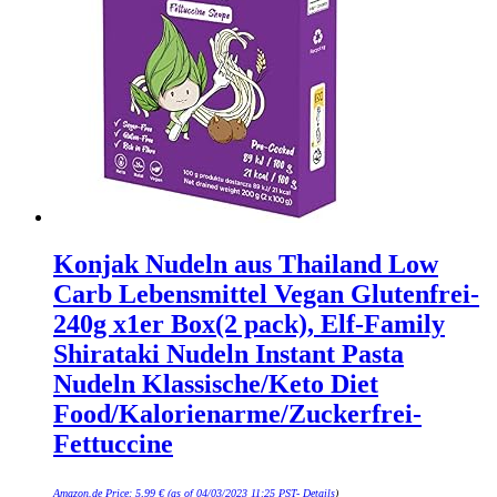
Konjak Nudeln aus Thailand Low
Carb Lebensmittel Vegan Glutenfrei-
240g x1er Box(2 pack), Elf-Family
Shirataki Nudeln Instant Pasta
Nudeln Klassische/Keto Diet
Food/Kalorienarme/Zuckerfrei-
Fettuccine
Amazon.de Price:
5,99
€
(as of 04/03/2023 11:25 PST-
Details
)