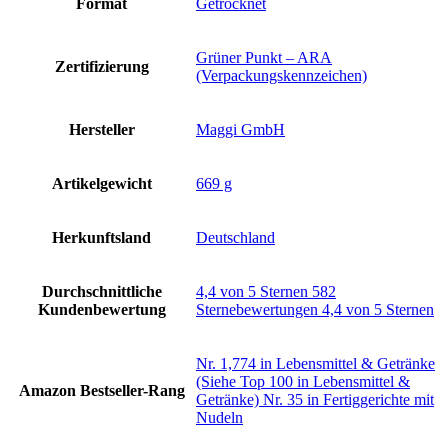
Format
‎Getrocknet
‎Grüner Punkt – ARA
Zertifizierung
(Verpackungskennzeichen)
Hersteller
‎Maggi GmbH
Artikelgewicht
‎669 g
Herkunftsland
‎Deutschland
Durchschnittliche
4,4 von 5 Sternen 582
Kundenbewertung
Sternebewertungen 4,4 von 5 Sternen
Nr. 1,774 in Lebensmittel & Getränke
(Siehe Top 100 in Lebensmittel &
Amazon Bestseller-Rang
Getränke) Nr. 35 in Fertiggerichte mit
Nudeln