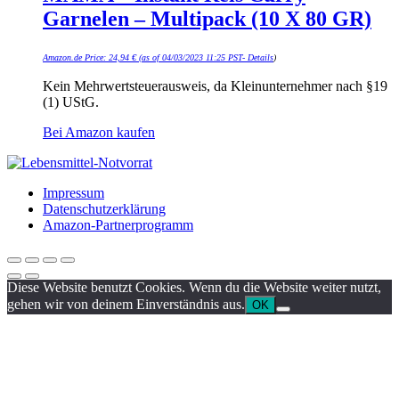
Garnelen – Multipack (10 X 80 GR)
Amazon.de Price:
24,94
€
(as of 04/03/2023 11:25 PST-
Details
)
Kein Mehrwertsteuerausweis, da Kleinunternehmer nach §19
(1) UStG.
Bei Amazon kaufen
Impressum
Datenschutzerklärung
Amazon-Partnerprogramm
Diese Website benutzt Cookies. Wenn du die Website weiter nutzt,
gehen wir von deinem Einverständnis aus.
OK