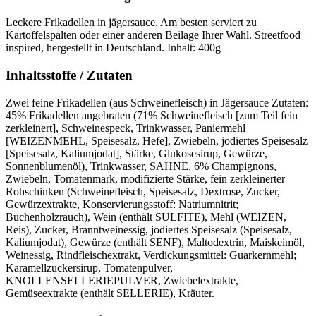
Leckere Frikadellen in jägersauce. Am besten serviert zu
Kartoffelspalten oder einer anderen Beilage Ihrer Wahl. Streetfood
inspired, hergestellt in Deutschland. Inhalt: 400g
Inhaltsstoffe / Zutaten
Zwei feine Frikadellen (aus Schweinefleisch) in Jägersauce Zutaten:
45% Frikadellen angebraten (71% Schweinefleisch [zum Teil fein
zerkleinert], Schweinespeck, Trinkwasser, Paniermehl
[WEIZENMEHL, Speisesalz, Hefe], Zwiebeln, jodiertes Speisesalz
[Speisesalz, Kaliumjodat], Stärke, Glukosesirup, Gewürze,
Sonnenblumenöl), Trinkwasser, SAHNE, 6% Champignons,
Zwiebeln, Tomatenmark, modifizierte Stärke, fein zerkleinerter
Rohschinken (Schweinefleisch, Speisesalz, Dextrose, Zucker,
Gewürzextrakte, Konservierungsstoff: Natriumnitrit;
Buchenholzrauch), Wein (enthält SULFITE), Mehl (WEIZEN,
Reis), Zucker, Branntweinessig, jodiertes Speisesalz (Speisesalz,
Kaliumjodat), Gewürze (enthält SENF), Maltodextrin, Maiskeimöl,
Weinessig, Rindfleischextrakt, Verdickungsmittel: Guarkernmehl;
Karamellzuckersirup, Tomatenpulver,
KNOLLENSELLERIEPULVER, Zwiebelextrakte,
Gemüseextrakte (enthält SELLERIE), Kräuter.