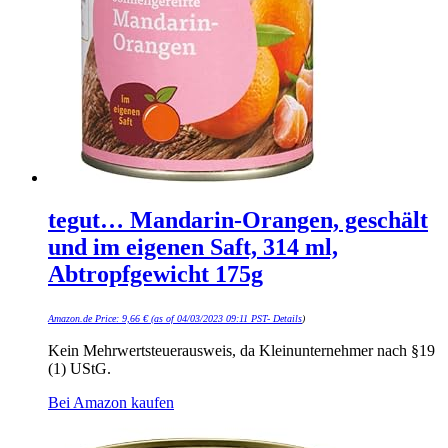
tegut… Mandarin-Orangen, geschält
und im eigenen Saft, 314 ml,
Abtropfgewicht 175g
Amazon.de Price:
9,66
€
(as of 04/03/2023 09:11 PST-
Details
)
Kein Mehrwertsteuerausweis, da Kleinunternehmer nach §19
(1) UStG.
Bei Amazon kaufen