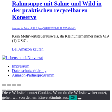
Rahmsuppe mit Sahne und Wild in
der praktischen recycelbaren
Konserve
Amazon.de Price:
3,99
€
(as of 04/03/2023 09:11 PST-
Details
)
Kein Mehrwertsteuerausweis, da Kleinunternehmer nach §19
(1) UStG.
Bei Amazon kaufen
Impressum
Datenschutzerklärung
Amazon-Partnerprogramm
Diese Website benutzt Cookies. Wenn du die Website weiter nutzt,
gehen wir von deinem Einverständnis aus.
OK