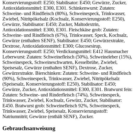
Konservierungsstoff: E250; Stabilisator: E450; Gewürze, Zucker,
Antioxidationsmittel: E300, E301. Schinkenwurst: Zutaten:
Schweine- und Rindfleisch (80%), Schweinespeck, Trinkwasser,
Zwiebel, Nitritpökelsalz (Kochsalz, Konservierungsstoff: E250),
Gewürze, Stabilisator: E450; Zucker, Maltodextrin,
Antioxidationsmittel: E300, E301. Fleischkäse grob: Zutaten:
Schweine- und Rindfleisch (67%), Trinkwasser, Speck, Kochsalz,
Gewürze (enthalten SENF), Stabilisator: E450; Gewürzextrakte,
Dextrose, Antioxidationsmittel: E300; Glucosesirup,
Konservierungsstoff: E250; Verdickungsmittel: E412 Hausmacher
Leberwurst: Zutaten: Schweinefleisch (50%), Schweineleber (15%),
Schweinespeck, Schweineschwarten, Kesselbrühe, Zwiebel,
Speisesalz, Gewürze (enthalten SENF), Dextrose, Zucker,
Gewürzextrakte. Bierschinken: Zutaten: Schweine- und Rindfleisch
(90%), Schweinespeck, Trinkwasser, Zwiebel, Nitritpökelsalz
(Speisesalz, Konservierungsstoff: E250), Stabilisator: E450;
Gewürze, Zucker, Antioxidationsmittel: E300, E301. Bratwurst fein:
Zutaten: Schweine- und Rinderfleisch (74%), Schweinespeck,
Trinkwasser, Zwiebel, Kochsalz, Gewürz, Zucker, Stabilisator:
E450. Bratwurst grob: Schweinefleisch 92%, Schweinespeck,
Trinkwasser, Zwiebel, Speisesalz, Konservierungsstoff:
Natriumnitrit; Gewürze (enthält SENF), Zucker.
Gebrauchsanweisung