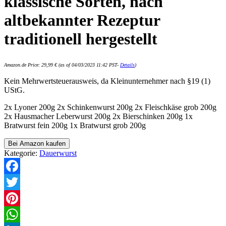
klassische Sorten, nach
altbekannter Rezeptur
traditionell hergestellt
Amazon.de Price:
29,99
€
(as of 04/03/2023 11:42 PST-
Details
)
Kein Mehrwertsteuerausweis, da Kleinunternehmer nach §19 (1)
UStG.
2x Lyoner 200g 2x Schinkenwurst 200g 2x Fleischkäse grob 200g
2x Hausmacher Leberwurst 200g 2x Bierschinken 200g 1x
Bratwurst fein 200g 1x Bratwurst grob 200g
Bei Amazon kaufen
Kategorie:
Dauerwurst
Facebook
Twitter
Pinterest