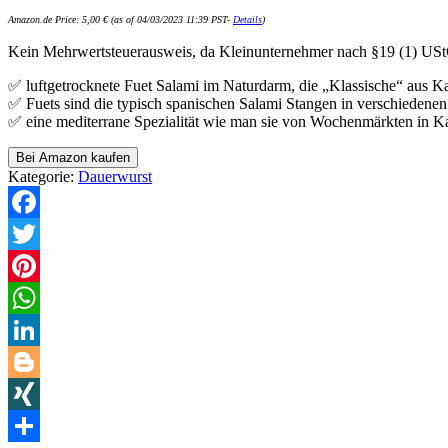
Amazon.de Price:
5,00
€
(as of 04/03/2023 11:39 PST-
Details
)
Kein Mehrwertsteuerausweis, da Kleinunternehmer nach §19 (1) US
✅ luftgetrocknete Fuet Salami im Naturdarm, die „Klassische“ aus K
✅ Fuets sind die typisch spanischen Salami Stangen in verschieden
✅ eine mediterrane Spezialität wie man sie von Wochenmärkten in Ka
Bei Amazon kaufen
Kategorie:
Dauerwurst
Facebook
Twitter
Pinterest
WhatsApp
LinkedIn
Blogger
XING