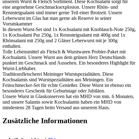
unserem Wurst & Fleisch Sortiment. Diese Kochsalami sorgt für
eine angenehme Geschmacksexplosion. Unsere Rhön- und
Rennsteigsalami sind immer gerne Teil einer Brotzeit. Unsere
Leberwurst im Glas hat man gerne als Reserve in seiner
Vorratskammer
In diesem Wurst-Set sind 1x Kochsalami mit Knoblauch-Note 250g,
1x Kochsalami Pur 250g, 1x Rennsteigsalami mit 400g und 1x
Rhönsalami mit 250g und 2 Gläser Leberwurst mit je 300g
enthalten.
Tolle Lebensmittel als Fleisch & Wurstwaren Probier-Paket mit
Kochsalami. Unsere Wurst aus dem grünen Herz Deutschlands
punktet im Geschmack und Aussehen. Ein besonderes Highlight für
Wurst-Liebhaber.
Traditionsfleischerei Meininger Wurstspezialitäten. Diese
Kochsalamis sind Wurstspezialitäten aus Meiningen. Ein
Feinschmecker-Set für echte Genießer. Diese Wurst ist ebenso ein
besonderes Geschenk für Geburtstage oder Jubiläen.
Unsere Wurst in Glaskonserven hat ein MHD von min. 6 Monaten,
und unsere Salamis sowie Kochsalamis haben ein MHD von
mindestens 28 Tagen beim Versand aus unserem Haus.
Zusätzliche Informationen