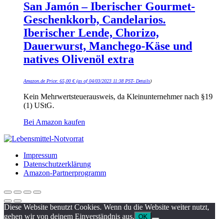
San Jamón – Iberischer Gourmet-
Geschenkkorb, Candelarios.
Iberischer Lende, Chorizo,
Dauerwurst, Manchego-Käse und
natives Olivenöl extra
Amazon.de Price:
65,00
€
(as of 04/03/2023 11:38 PST-
Details
)
Kein Mehrwertsteuerausweis, da Kleinunternehmer nach §19
(1) UStG.
Bei Amazon kaufen
Impressum
Datenschutzerklärung
Amazon-Partnerprogramm
Diese Website benutzt Cookies. Wenn du die Website weiter nutzt,
gehen wir von deinem Einverständnis aus.
OK