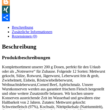
LinkedIn
Blogger
XING
Teilen
Beschreibung
Zusätzliche Informationen
Rezensionen (0)
Beschreibung
Produktbeschreibungen
Komplettsortiment unserer 200 g Dosen, perfekt für den Urlaub
oder als „Notreserve“ für Zuhause. Folgende 12 Sorten: Mettwurst
gekocht, Sülze, Rotwurst, Jägerwurst, Leberwurst fein & grob,
Zwiebelmett, Eisbein, Röstzwiebelleberwurst,
Weihnachtsleberwurst,Corned Beef, Apfelschmalz. Unsere
Wurstkonserven werden aus garantiert frischem Fleisch hergestellt
und ohne weitere Zusatzstoffe belassen. Wir kochen unsere
Konserven ausreichende Zeit im Wasserbad und gewähren eine
Haltbarkeit von 2 Jahren. Zutaten: Mettwurst gekocht:
Schweinefleisch (97%), Kochsalz, Nitritpökelsalz (Natriumnitrit),