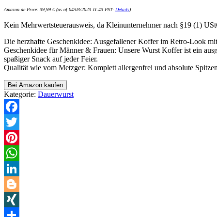
Amazon.de Price:
39,99
€
(as of 04/03/2023 11:43 PST-
Details
)
Kein Mehrwertsteuerausweis, da Kleinunternehmer nach §19 (1) US
Die herzhafte Geschenkidee: Ausgefallener Koffer im Retro-Look mit
Geschenkidee für Männer & Frauen: Unsere Wurst Koffer ist ein ausg
spaßiger Snack auf jeder Feier.
Qualität wie vom Metzger: Komplett allergenfrei und absolute Spitz
Bei Amazon kaufen
Kategorie:
Dauerwurst
Facebook
Twitter
Pinterest
WhatsApp
LinkedIn
Blogger
XING