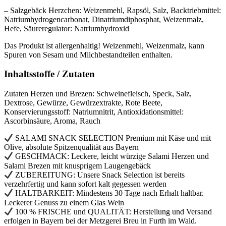
– Salzgebäck Herzchen:
Weizen
mehl, Rapsöl, Salz, Backtriebmittel:
Natriumhydrogencarbonat, Dinatriumdiphosphat,
Weizen
malz,
Hefe, Säureregulator: Natriumhydroxid
Das Produkt ist allergenhaltig! Weizenmehl, Weizenmalz, kann
Spuren von Sesam und Milchbestandteilen enthalten.
Inhaltsstoffe / Zutaten
Zutaten Herzen und Brezen: Schweinefleisch, Speck, Salz,
Dextrose, Gewürze, Gewürzextrakte, Rote Beete,
Konservierungsstoff: Natriumnitrit, Antioxidationsmittel:
Ascorbinsäure, Aroma, Rauch
SALAMI SNACK SELECTION Premium mit Käse und mit
Olive, absolute Spitzenqualität aus Bayern
GESCHMACK: Leckere, leicht würzige Salami Herzen und
Salami Brezen mit knusprigem Laugengebäck
ZUBEREITUNG: Unsere Snack Selection ist bereits
verzehrfertig und kann sofort kalt gegessen werden
HALTBARKEIT: Mindestens 30 Tage nach Erhalt haltbar.
Leckerer Genuss zu einem Glas Wein
100 % FRISCHE und QUALITÄT: Herstellung und Versand
erfolgen in Bayern bei der Metzgerei Breu in Furth im Wald.