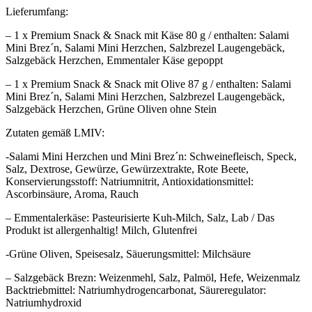
Lieferumfang:
– 1 x Premium Snack & Snack mit Käse 80 g / enthalten: Salami
Mini Brez´n, Salami Mini Herzchen, Salzbrezel Laugengebäck,
Salzgebäck Herzchen, Emmentaler Käse gepoppt
– 1 x Premium Snack & Snack mit Olive 87 g / enthalten: Salami
Mini Brez´n, Salami Mini Herzchen, Salzbrezel Laugengebäck,
Salzgebäck Herzchen, Grüne Oliven ohne Stein
Zutaten gemäß LMIV:
-Salami Mini Herzchen und Mini Brez´n: Schweinefleisch, Speck,
Salz, Dextrose, Gewürze, Gewürzextrakte, Rote Beete,
Konservierungsstoff: Natriumnitrit, Antioxidationsmittel:
Ascorbinsäure, Aroma, Rauch
– Emmentalerkäse: Pasteurisierte Kuh-
Milch
, Salz, Lab / Das
Produkt ist allergenhaltig!
Milch
,
Glutenfrei
-Grüne Oliven, Speisesalz, Säuerungsmittel:
Milch
säure
– Salzgebäck Brezn:
Weizen
mehl, Salz, Palmöl, Hefe,
Weizen
malz
Backtriebmittel: Natriumhydrogencarbonat, Säureregulator:
Natriumhydroxid