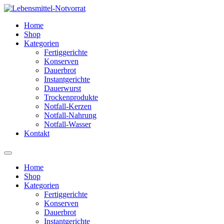
Zum
Inhalt
Home
springen
Shop
Kategorien
Fertiggerichte
Konserven
Dauerbrot
Instantgerichte
Dauerwurst
Trockenprodukte
Notfall-Kerzen
Notfall-Nahrung
Notfall-Wasser
Kontakt
Home
Shop
Kategorien
Fertiggerichte
Konserven
Dauerbrot
Instantgerichte