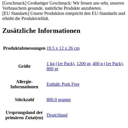
[Geschmack] Großartiger Geschmack: Wir freuen uns sehr, unseren
Verbrauchern gesunde, natürliche Produkte anzubieten.
[EU Standarts] Unsere Produktion entspricht den EU-Standards und
erhöht die Produktvielfalt.
Zusätzliche Informationen
Produktabmessungen
‎19.5 x 12 x 26 cm
1 kg (1er Pack)
,
1200 gr
,
400 g (1er Pack)
,
Größe
800 gr
Allergie-
‎Enthält: Pork Free
Informationen
Stückzahl
‎800.0 gramm
Ursprungsland der
‎Deutchland
primären Zutat(en)