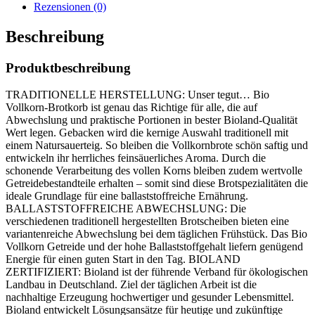
Rezensionen (0)
Beschreibung
Produktbeschreibung
TRADITIONELLE HERSTELLUNG: Unser tegut… Bio
Vollkorn-Brotkorb ist genau das Richtige für alle, die auf
Abwechslung und praktische Portionen in bester Bioland-Qualität
Wert legen. Gebacken wird die kernige Auswahl traditionell mit
einem Natursauerteig. So bleiben die Vollkornbrote schön saftig und
entwickeln ihr herrliches feinsäuerliches Aroma. Durch die
schonende Verarbeitung des vollen Korns bleiben zudem wertvolle
Getreidebestandteile erhalten – somit sind diese Brotspezialitäten die
ideale Grundlage für eine ballaststoffreiche Ernährung.
BALLASTSTOFFREICHE ABWECHSLUNG: Die
verschiedenen traditionell hergestellten Brotscheiben bieten eine
variantenreiche Abwechslung bei dem täglichen Frühstück. Das Bio
Vollkorn Getreide und der hohe Ballaststoffgehalt liefern genügend
Energie für einen guten Start in den Tag. BIOLAND
ZERTIFIZIERT: Bioland ist der führende Verband für ökologischen
Landbau in Deutschland. Ziel der täglichen Arbeit ist die
nachhaltige Erzeugung hochwertiger und gesunder Lebensmittel.
Bioland entwickelt Lösungsansätze für heutige und zukünftige