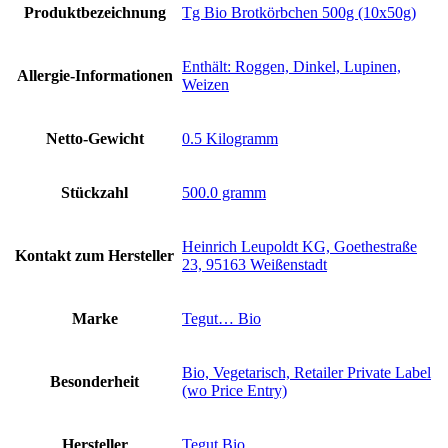
Produktbezeichnung
‎Tg Bio Brotkörbchen 500g (10x50g)
‎Enthält: Roggen, Dinkel, Lupinen,
Allergie-Informationen
Weizen
Netto-Gewicht
‎0.5 Kilogramm
Stückzahl
‎500.0 gramm
‎Heinrich Leupoldt KG, Goethestraße
Kontakt zum Hersteller
23, 95163 Weißenstadt
Marke
‎Tegut… Bio
‎Bio, Vegetarisch, Retailer Private Label
Besonderheit
(wo Price Entry)
Hersteller
‎Tegut Bio