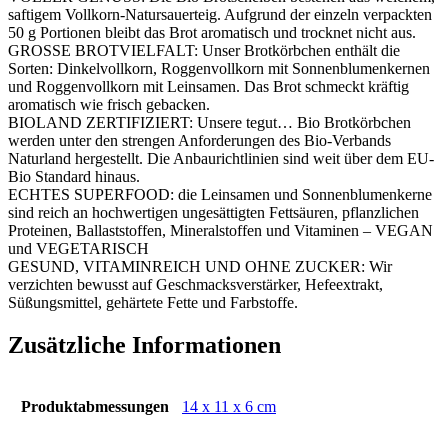
saftigem Vollkorn-Natursauerteig. Aufgrund der einzeln verpackten
50 g Portionen bleibt das Brot aromatisch und trocknet nicht aus.
GROSSE BROTVIELFALT: Unser Brotkörbchen enthält die
Sorten: Dinkelvollkorn, Roggenvollkorn mit Sonnenblumenkernen
und Roggenvollkorn mit Leinsamen. Das Brot schmeckt kräftig
aromatisch wie frisch gebacken.
BIOLAND ZERTIFIZIERT: Unsere tegut… Bio Brotkörbchen
werden unter den strengen Anforderungen des Bio-Verbands
Naturland hergestellt. Die Anbaurichtlinien sind weit über dem EU-
Bio Standard hinaus.
ECHTES SUPERFOOD: die Leinsamen und Sonnenblumenkerne
sind reich an hochwertigen ungesättigten Fettsäuren, pflanzlichen
Proteinen, Ballaststoffen, Mineralstoffen und Vitaminen – VEGAN
und VEGETARISCH
GESUND, VITAMINREICH UND OHNE ZUCKER: Wir
verzichten bewusst auf Geschmacksverstärker, Hefeextrakt,
Süßungsmittel, gehärtete Fette und Farbstoffe.
Zusätzliche Informationen
Produktabmessungen
‎14 x 11 x 6 cm