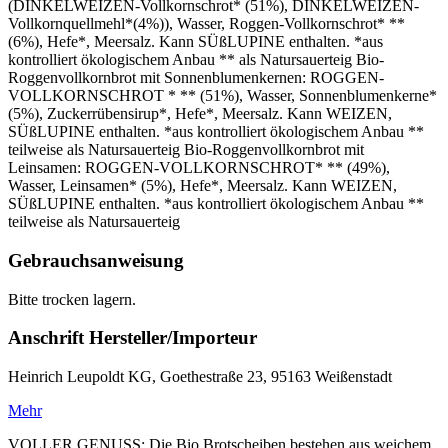
(DINKELWEIZEN-Vollkornschrot* (51%), DINKELWEIZEN-
Vollkornquellmehl*(4%)), Wasser, Roggen-Vollkornschrot* **
(6%), Hefe*, Meersalz. Kann SÜßLUPINE enthalten. *aus
kontrolliert ökologischem Anbau ** als Natursauerteig Bio-
Roggenvollkornbrot mit Sonnenblumenkernen: ROGGEN-
VOLLKORNSCHROT * ** (51%), Wasser, Sonnenblumenkerne*
(5%), Zuckerrübensirup*, Hefe*, Meersalz. Kann WEIZEN,
SÜßLUPINE enthalten. *aus kontrolliert ökologischem Anbau **
teilweise als Natursauerteig Bio-Roggenvollkornbrot mit
Leinsamen: ROGGEN-VOLLKORNSCHROT* ** (49%),
Wasser, Leinsamen* (5%), Hefe*, Meersalz. Kann WEIZEN,
SÜßLUPINE enthalten. *aus kontrolliert ökologischem Anbau **
teilweise als Natursauerteig
Gebrauchsanweisung
Bitte trocken lagern.
Anschrift Hersteller/Importeur
Heinrich Leupoldt KG, Goethestraße 23, 95163 Weißenstadt
Mehr
VOLLER GENUSS: Die Bio Brotscheiben bestehen aus weichem,