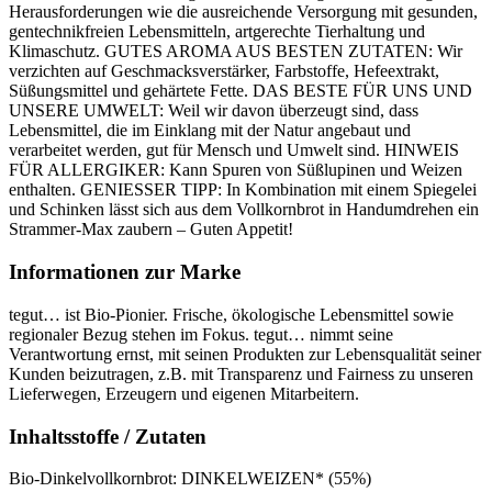
Herausforderungen wie die ausreichende Versorgung mit gesunden,
gentechnikfreien Lebensmitteln, artgerechte Tierhaltung und
Klimaschutz. GUTES AROMA AUS BESTEN ZUTATEN: Wir
verzichten auf Geschmacksverstärker, Farbstoffe, Hefeextrakt,
Süßungsmittel und gehärtete Fette. DAS BESTE FÜR UNS UND
UNSERE UMWELT: Weil wir davon überzeugt sind, dass
Lebensmittel, die im Einklang mit der Natur angebaut und
verarbeitet werden, gut für Mensch und Umwelt sind. HINWEIS
FÜR ALLERGIKER: Kann Spuren von Süßlupinen und Weizen
enthalten. GENIESSER TIPP: In Kombination mit einem Spiegelei
und Schinken lässt sich aus dem Vollkornbrot in Handumdrehen ein
Strammer-Max zaubern – Guten Appetit!
Informationen zur Marke
tegut… ist Bio-Pionier. Frische, ökologische Lebensmittel sowie
regionaler Bezug stehen im Fokus. tegut… nimmt seine
Verantwortung ernst, mit seinen Produkten zur Lebensqualität seiner
Kunden beizutragen, z.B. mit Transparenz und Fairness zu unseren
Lieferwegen, Erzeugern und eigenen Mitarbeitern.
Inhaltsstoffe / Zutaten
Bio-Dinkelvollkornbrot: DINKELWEIZEN* (55%)