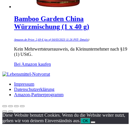
Bamboo Garden China
Würzmischung (1 x 40 g)
Amazon.de Price:
2,69
€
(as of 04/03/2023 11:26 PST-
Details
)
Kein Mehrwertsteuerausweis, da Kleinunternehmer nach §19
(1) UStG.
Bei Amazon kaufen
Impressum
Datenschutzerklärung
Amazon-Partnerprogramm
Diese Website benutzt Cookies. Wenn du die Website weiter nutzt,
gehen wir von deinem Einverständnis aus.
OK