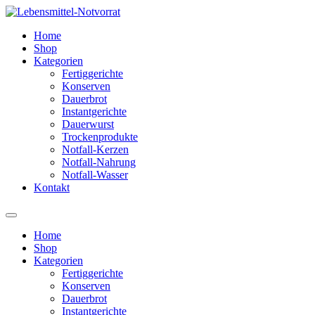
Zum
Inhalt
Home
springen
Shop
Kategorien
Fertiggerichte
Konserven
Dauerbrot
Instantgerichte
Dauerwurst
Trockenprodukte
Notfall-Kerzen
Notfall-Nahrung
Notfall-Wasser
Kontakt
Home
Shop
Kategorien
Fertiggerichte
Konserven
Dauerbrot
Instantgerichte