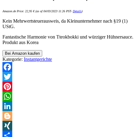
Amazon.de Price:
22,95
€
(as of 04/03/2023 11:26 PST-
Details
)
Kein Mehrwertsteuerausweis, da Kleinunternehmer nach §19 (1)
UStG.
Fantastische Harmonie von Tteokbokki und würziger Hühnersauce.
Produkt aus Korea
Bei Amazon kaufen
Kategorie:
Instantgerichte
Facebook
Twitter
Pinterest
WhatsApp
LinkedIn
Blogger
XING