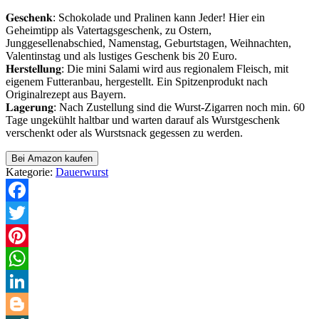
𝐆𝐞𝐬𝐜𝐡𝐞𝐧𝐤: Schokolade und Pralinen kann Jeder! Hier ein
Geheimtipp als Vatertagsgeschenk, zu Ostern,
Junggesellenabschied, Namenstag, Geburtstagen, Weihnachten,
Valentinstag und als lustiges Geschenk bis 20 Euro.
𝐇𝐞𝐫𝐬𝐭𝐞𝐥𝐥𝐮𝐧𝐠: Die mini Salami wird aus regionalem Fleisch, mit
eigenem Futteranbau, hergestellt. Ein Spitzenprodukt nach
Originalrezept aus Bayern.
𝐋𝐚𝐠𝐞𝐫𝐮𝐧𝐠: Nach Zustellung sind die Wurst-Zigarren noch min. 60
Tage ungekühlt haltbar und warten darauf als Wurstgeschenk
verschenkt oder als Wurstsnack gegessen zu werden.
Bei Amazon kaufen
Kategorie:
Dauerwurst
Facebook
Twitter
Pinterest
WhatsApp
LinkedIn