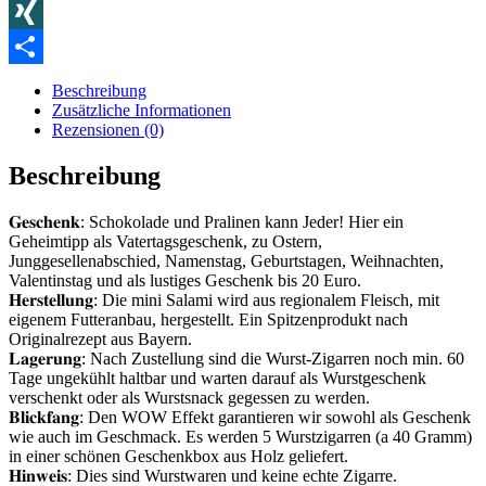
Blogger
XING
Teilen
Beschreibung
Zusätzliche Informationen
Rezensionen (0)
Beschreibung
𝐆𝐞𝐬𝐜𝐡𝐞𝐧𝐤: Schokolade und Pralinen kann Jeder! Hier ein
Geheimtipp als Vatertagsgeschenk, zu Ostern,
Junggesellenabschied, Namenstag, Geburtstagen, Weihnachten,
Valentinstag und als lustiges Geschenk bis 20 Euro.
𝐇𝐞𝐫𝐬𝐭𝐞𝐥𝐥𝐮𝐧𝐠: Die mini Salami wird aus regionalem Fleisch, mit
eigenem Futteranbau, hergestellt. Ein Spitzenprodukt nach
Originalrezept aus Bayern.
𝐋𝐚𝐠𝐞𝐫𝐮𝐧𝐠: Nach Zustellung sind die Wurst-Zigarren noch min. 60
Tage ungekühlt haltbar und warten darauf als Wurstgeschenk
verschenkt oder als Wurstsnack gegessen zu werden.
𝐁𝐥𝐢𝐜𝐤𝐟𝐚𝐧𝐠: Den WOW Effekt garantieren wir sowohl als Geschenk
wie auch im Geschmack. Es werden 5 Wurstzigarren (a 40 Gramm)
in einer schönen Geschenkbox aus Holz geliefert.
𝐇𝐢𝐧𝐰𝐞𝐢𝐬: Dies sind Wurstwaren und keine echte Zigarre.