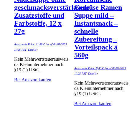
geschmacksverstärkende
Gemüse Ramen
Zusatzstoffe und
Suppe mild –
Farbstoffe, 12 x
Instantsnack –
27g
schnelle
Zubereitung –
Amazon.de Price:
11,88
€
(as of 04/03/2023
Vorteilspack à
11:26 PST-
Details
)
560g
Kein Mehrwertsteuerausweis,
da Kleinunternehmer nach
Amazon.de Price:
8,43
€
(as of 04/03/2023
§19 (1) UStG.
11:25 PST-
Details
)
Bei Amazon kaufen
Kein Mehrwertsteuerausweis,
da Kleinunternehmer nach
§19 (1) UStG.
Bei Amazon kaufen