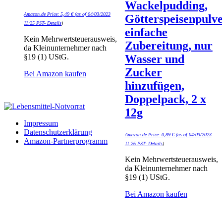
Wackelpudding,
Amazon.de Price:
5,49
€
(as of 04/03/2023
Götterspeisenpulve
11:25 PST-
Details
)
einfache
Kein Mehrwertsteuerausweis,
Zubereitung, nur
da Kleinunternehmer nach
§19 (1) UStG.
Wasser und
Zucker
Bei Amazon kaufen
hinzufügen,
Doppelpack, 2 x
12g
Impressum
Datenschutzerklärung
Amazon.de Price:
0,89
€
(as of 04/03/2023
Amazon-Partnerprogramm
11:26 PST-
Details
)
Kein Mehrwertsteuerausweis,
da Kleinunternehmer nach
§19 (1) UStG.
Bei Amazon kaufen