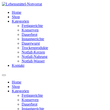
Zum
Inhalt
Home
springen
Shop
Kategorien
Fertiggerichte
Konserven
Dauerbrot
Instantgerichte
Dauerwurst
Trockenprodukte
Notfall-Kerzen
Notfall-Nahrung
Notfall-Wasser
Kontakt
Home
Shop
Kategorien
Fertiggerichte
Konserven
Dauerbrot
Instantgerichte