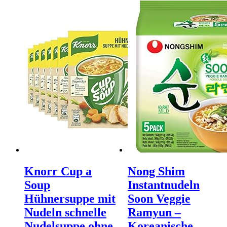
Knorr Cup a
Nong Shim
Soup
Instantnudeln
Hühnersuppe mit
Soon Veggie
Nudeln schnelle
Ramyun –
Nudelsuppe ohne
Koreanische