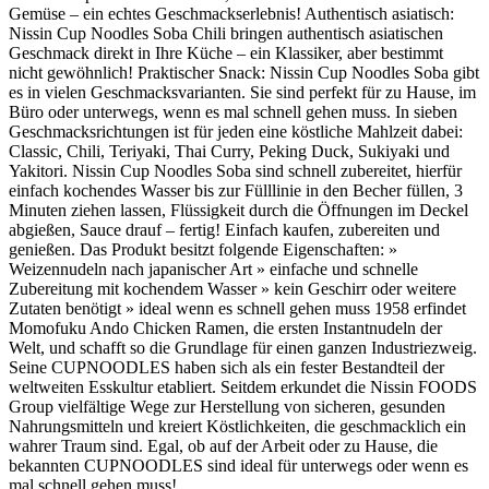
Gemüse – ein echtes Geschmackserlebnis! Authentisch asiatisch:
Nissin Cup Noodles Soba Chili bringen authentisch asiatischen
Geschmack direkt in Ihre Küche – ein Klassiker, aber bestimmt
nicht gewöhnlich! Praktischer Snack: Nissin Cup Noodles Soba gibt
es in vielen Geschmacksvarianten. Sie sind perfekt für zu Hause, im
Büro oder unterwegs, wenn es mal schnell gehen muss. In sieben
Geschmacksrichtungen ist für jeden eine köstliche Mahlzeit dabei:
Classic, Chili, Teriyaki, Thai Curry, Peking Duck, Sukiyaki und
Yakitori. Nissin Cup Noodles Soba sind schnell zubereitet, hierfür
einfach kochendes Wasser bis zur Fülllinie in den Becher füllen, 3
Minuten ziehen lassen, Flüssigkeit durch die Öffnungen im Deckel
abgießen, Sauce drauf – fertig! Einfach kaufen, zubereiten und
genießen. Das Produkt besitzt folgende Eigenschaften: »
Weizennudeln nach japanischer Art » einfache und schnelle
Zubereitung mit kochendem Wasser » kein Geschirr oder weitere
Zutaten benötigt » ideal wenn es schnell gehen muss 1958 erfindet
Momofuku Ando Chicken Ramen, die ersten Instantnudeln der
Welt, und schafft so die Grundlage für einen ganzen Industriezweig.
Seine CUPNOODLES haben sich als ein fester Bestandteil der
weltweiten Esskultur etabliert. Seitdem erkundet die Nissin FOODS
Group vielfältige Wege zur Herstellung von sicheren, gesunden
Nahrungsmitteln und kreiert Köstlichkeiten, die geschmacklich ein
wahrer Traum sind. Egal, ob auf der Arbeit oder zu Hause, die
bekannten CUPNOODLES sind ideal für unterwegs oder wenn es
mal schnell gehen muss!