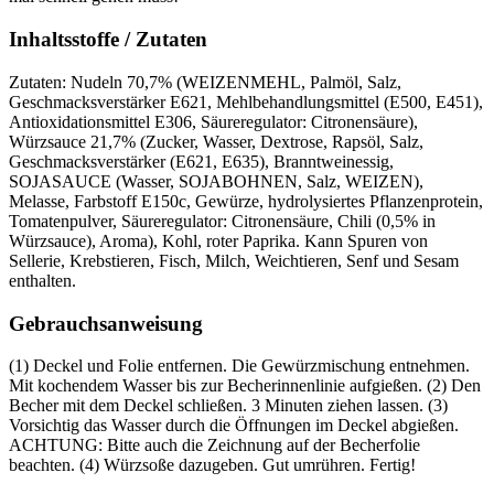
Inhaltsstoffe / Zutaten
Zutaten: Nudeln 70,7% (WEIZENMEHL, Palmöl, Salz,
Geschmacksverstärker E621, Mehlbehandlungsmittel (E500, E451),
Antioxidationsmittel E306, Säureregulator: Citronensäure),
Würzsauce 21,7% (Zucker, Wasser, Dextrose, Rapsöl, Salz,
Geschmacksverstärker (E621, E635), Branntweinessig,
SOJASAUCE (Wasser, SOJABOHNEN, Salz, WEIZEN),
Melasse, Farbstoff E150c, Gewürze, hydrolysiertes Pflanzenprotein,
Tomatenpulver, Säureregulator: Citronensäure, Chili (0,5% in
Würzsauce), Aroma), Kohl, roter Paprika. Kann Spuren von
Sellerie, Krebstieren, Fisch, Milch, Weichtieren, Senf und Sesam
enthalten.
Gebrauchsanweisung
(1) Deckel und Folie entfernen. Die Gewürzmischung entnehmen.
Mit kochendem Wasser bis zur Becherinnenlinie aufgießen. (2) Den
Becher mit dem Deckel schließen. 3 Minuten ziehen lassen. (3)
Vorsichtig das Wasser durch die Öffnungen im Deckel abgießen.
ACHTUNG: Bitte auch die Zeichnung auf der Becherfolie
beachten. (4) Würzsoße dazugeben. Gut umrühren. Fertig!