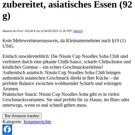
zubereitet, asiatisches Essen (92
g)
Amazon.de Price:
550,00
€
(as of 04/03/2023 11:26 PST-
Details
)
Kein Mehrwertsteuerausweis, da Kleinunternehmer nach §19 (1)
UStG.
Einfach unwiderstehlich: Die Nissin Cup Noodles Soba Chili sind
verfeinert durch eine pikante Chilli-Sauce, scharfe Chilischoten und
köstliches Gemüse – ein echtes Geschmackserlebnis!
Authentisch asiatisch: Nissin Cup Noodles Soba Chili bringen
authentisch asiatischen Geschmack direkt in Ihre Küche – die
perfekte Balance zwischen wohltuender Schärfe und würzigen
Aromen.
Praktischer Snack: Nissin Cup Noodles Soba gibt es in vielen
Geschmacksvarianten. Sie sind perfekt für zu Hause, im Büro oder
unterwegs, wenn es mal schnell gehen muss.
Bei Amazon kaufen
Kategorie:
Instantgerichte