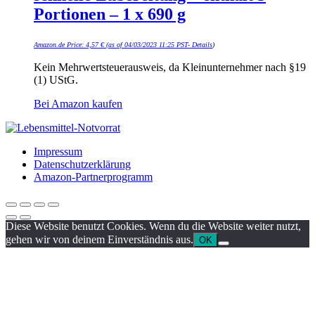
Portionen – 1 x 690 g
Amazon.de Price:
4,57
€
(as of 04/03/2023 11:25 PST-
Details
)
Kein Mehrwertsteuerausweis, da Kleinunternehmer nach §19
(1) UStG.
Bei Amazon kaufen
Impressum
Datenschutzerklärung
Amazon-Partnerprogramm
Diese Website benutzt Cookies. Wenn du die Website weiter nutzt,
gehen wir von deinem Einverständnis aus.
OK