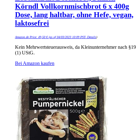
Körndl Vollkornmischbrot 6 x 400g
Dose, lang haltbar, ohne Hefe, vegan,
laktosefrei
Amazon.de Price:
49,50
€
(as of 04/03/2023 10:09 PST-
Details
)
Kein Mehrwertsteuerausweis, da Kleinunternehmer nach §19
(1) UStG.
Bei Amazon kaufen