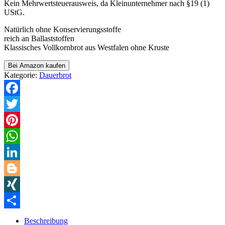
Kein Mehrwertsteuerausweis, da Kleinunternehmer nach §19 (1)
UStG.
Natürlich ohne Konservierungsstoffe
reich an Ballaststoffen
Klassisches Vollkornbrot aus Westfalen ohne Kruste
Bei Amazon kaufen
Kategorie:
Dauerbrot
Facebook
Twitter
Pinterest
WhatsApp
LinkedIn
Blogger
XING
Teilen
Beschreibung