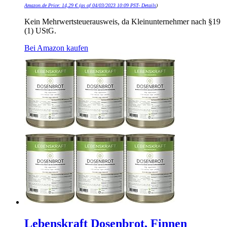
Amazon.de Price:
14,29
€
(as of 04/03/2023 10:09 PST-
Details
)
Kein Mehrwertsteuerausweis, da Kleinunternehmer nach §19
(1) UStG.
Bei Amazon kaufen
Lebenskraft Dosenbrot, Finnen