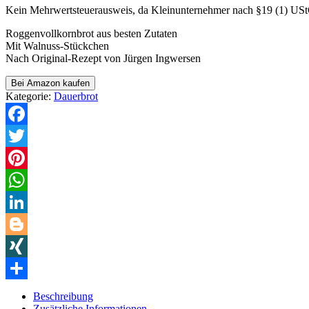
Kein Mehrwertsteuerausweis, da Kleinunternehmer nach §19 (1) US
Roggenvollkornbrot aus besten Zutaten
Mit Walnuss-Stückchen
Nach Original-Rezept von Jürgen Ingwersen
Bei Amazon kaufen
Kategorie:
Dauerbrot
Facebook
Twitter
Pinterest
WhatsApp
LinkedIn
Blogger
XING
Teilen
Beschreibung
Zusätzliche Informationen