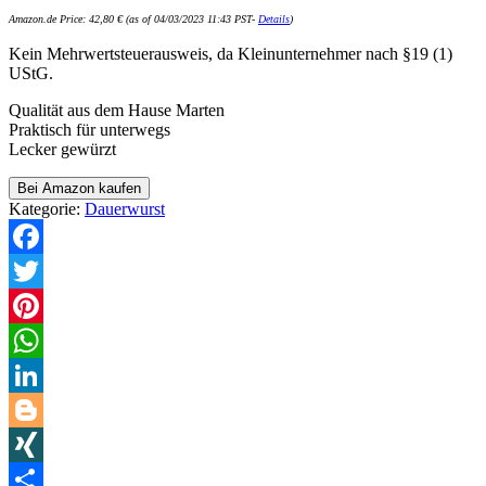
Amazon.de Price:
42,80
€
(as of 04/03/2023 11:43 PST-
Details
)
Kein Mehrwertsteuerausweis, da Kleinunternehmer nach §19 (1)
UStG.
Qualität aus dem Hause Marten
Praktisch für unterwegs
Lecker gewürzt
Bei Amazon kaufen
Kategorie:
Dauerwurst
Facebook
Twitter
Pinterest
WhatsApp
LinkedIn
Blogger
XING