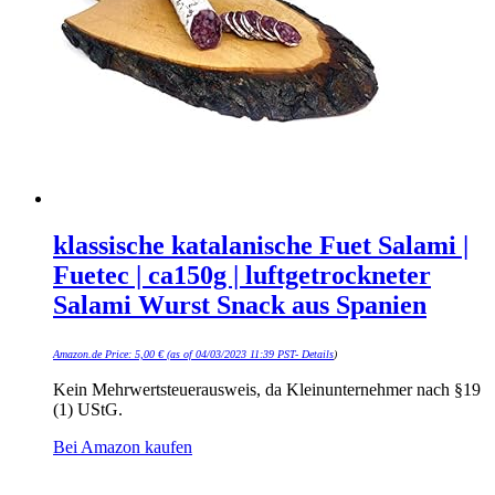
klassische katalanische Fuet Salami |
Fuetec | ca150g | luftgetrockneter
Salami Wurst Snack aus Spanien
Amazon.de Price:
5,00
€
(as of 04/03/2023 11:39 PST-
Details
)
Kein Mehrwertsteuerausweis, da Kleinunternehmer nach §19
(1) UStG.
Bei Amazon kaufen