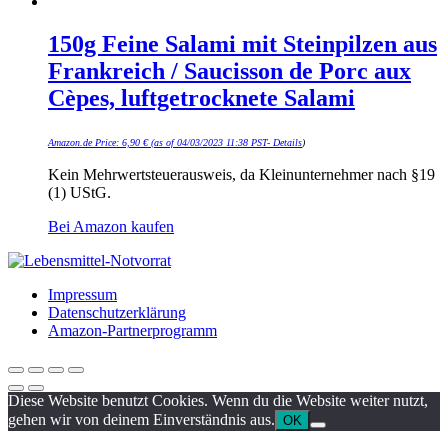
150g Feine Salami mit Steinpilzen aus
Frankreich / Saucisson de Porc aux
Cèpes, luftgetrocknete Salami
Amazon.de Price:
6,90
€
(as of 04/03/2023 11:38 PST-
Details
)
Kein Mehrwertsteuerausweis, da Kleinunternehmer nach §19
(1) UStG.
Bei Amazon kaufen
Impressum
Datenschutzerklärung
Amazon-Partnerprogramm
Diese Website benutzt Cookies. Wenn du die Website weiter nutzt,
gehen wir von deinem Einverständnis aus.
OK