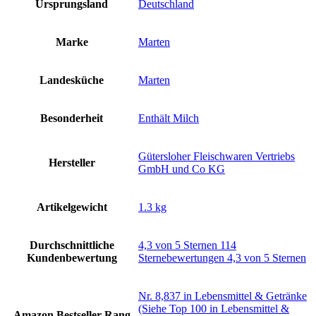
Ursprungsland
‎Deutschland
Marke
‎Marten
Landesküche
‎Marten
Besonderheit
‎Enthält Milch
‎Gütersloher Fleischwaren Vertriebs
Hersteller
GmbH und Co KG
Artikelgewicht
‎1.3 kg
Durchschnittliche
4,3 von 5 Sternen 114
Kundenbewertung
Sternebewertungen 4,3 von 5 Sternen
Nr. 8,837 in Lebensmittel & Getränke
(Siehe Top 100 in Lebensmittel &
Amazon Bestseller-Rang