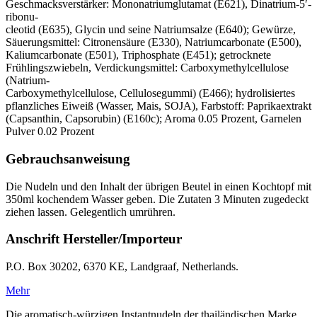
Geschmacksverstärker: Mononatriumglutamat (E621), Dinatrium-5′-
ribonu-
cleotid (E635), Glycin und seine Natriumsalze (E640); Gewürze,
Säuerungsmittel: Citronensäure (E330), Natriumcarbonate (E500),
Kaliumcarbonate (E501), Triphosphate (E451); getrocknete
Frühlingszwiebeln, Verdickungsmittel: Carboxymethylcellulose
(Natrium-
Carboxymethylcellulose, Cellulosegummi) (E466); hydrolisiertes
pflanzliches Eiweiß (Wasser, Mais, SOJA), Farbstoff: Paprikaextrakt
(Capsanthin, Capsorubin) (E160c); Aroma 0.05 Prozent, Garnelen
Pulver 0.02 Prozent
Gebrauchsanweisung
Die Nudeln und den Inhalt der übrigen Beutel in einen Kochtopf mit
350ml kochendem Wasser geben. Die Zutaten 3 Minuten zugedeckt
ziehen lassen. Gelegentlich umrühren.
Anschrift Hersteller/Importeur
P.O. Box 30202, 6370 KE, Landgraaf, Netherlands.
Mehr
Die aromatisch-würzigen Instantnudeln der thailändischen Marke