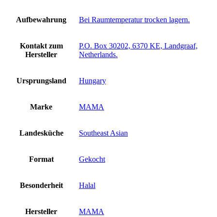
Aufbewahrung
‎Bei Raumtemperatur trocken lagern.
Kontakt zum
‎P.O. Box 30202, 6370 KE, Landgraaf,
Hersteller
Netherlands.
Ursprungsland
‎Hungary
Marke
‎MAMA
Landesküche
‎Southeast Asian
Format
‎Gekocht
Besonderheit
‎Halal
Hersteller
‎MAMA