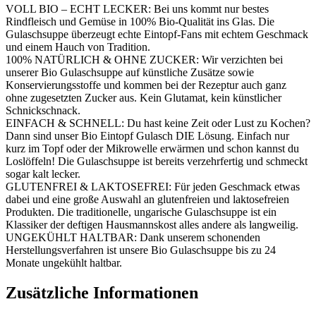
VOLL BIO – ECHT LECKER: Bei uns kommt nur bestes
Rindfleisch und Gemüse in 100% Bio-Qualität ins Glas. Die
Gulaschsuppe überzeugt echte Eintopf-Fans mit echtem Geschmack
und einem Hauch von Tradition.
100% NATÜRLICH & OHNE ZUCKER: Wir verzichten bei
unserer Bio Gulaschsuppe auf künstliche Zusätze sowie
Konservierungsstoffe und kommen bei der Rezeptur auch ganz
ohne zugesetzten Zucker aus. Kein Glutamat, kein künstlicher
Schnickschnack.
EINFACH & SCHNELL: Du hast keine Zeit oder Lust zu Kochen?
Dann sind unser Bio Eintopf Gulasch DIE Lösung. Einfach nur
kurz im Topf oder der Mikrowelle erwärmen und schon kannst du
Loslöffeln! Die Gulaschsuppe ist bereits verzehrfertig und schmeckt
sogar kalt lecker.
GLUTENFREI & LAKTOSEFREI: Für jeden Geschmack etwas
dabei und eine große Auswahl an glutenfreien und laktosefreien
Produkten. Die traditionelle, ungarische Gulaschsuppe ist ein
Klassiker der deftigen Hausmannskost alles andere als langweilig.
UNGEKÜHLT HALTBAR: Dank unserem schonenden
Herstellungsverfahren ist unsere Bio Gulaschsuppe bis zu 24
Monate ungekühlt haltbar.
Zusätzliche Informationen