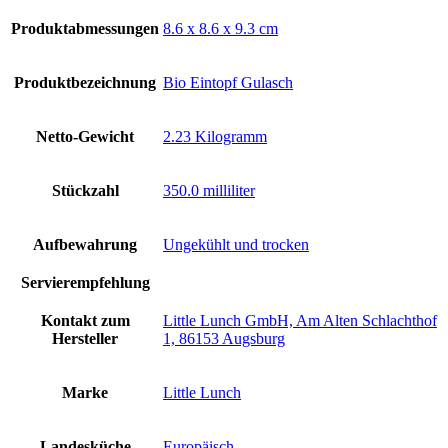
Produktabmessungen
‎8.6 x 8.6 x 9.3 cm
Produktbezeichnung
‎Bio Eintopf Gulasch
Netto-Gewicht
‎2.23 Kilogramm
Stückzahl
‎350.0 milliliter
Aufbewahrung
‎Ungekühlt und trocken
Servierempfehlung
Kontakt zum
‎Little Lunch GmbH, Am Alten Schlachthof
Hersteller
1, 86153 Augsburg
Marke
‎Little Lunch
Landesküche
‎Europäisch