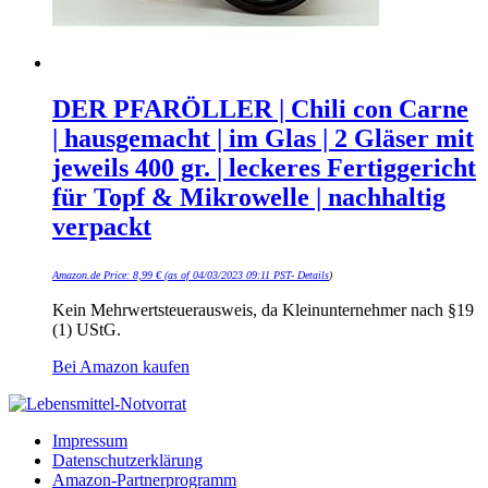
DER PFARÖLLER | Chili con Carne
| hausgemacht | im Glas | 2 Gläser mit
jeweils 400 gr. | leckeres Fertiggericht
für Topf & Mikrowelle | nachhaltig
verpackt
Amazon.de Price:
8,99
€
(as of 04/03/2023 09:11 PST-
Details
)
Kein Mehrwertsteuerausweis, da Kleinunternehmer nach §19
(1) UStG.
Bei Amazon kaufen
Impressum
Datenschutzerklärung
Amazon-Partnerprogramm