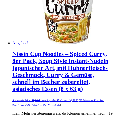
Angebot!
Nissin Cup Noodles – Spiced Curry,
8er Pack, Soup Style Instant-Nudeln
japanischer Art, mit Hühnerfleisch-
Geschmack, Curry & Gemüse,
schnell im Becher zubereitet,
asiatisches Essen (8 x 63 g)
Amazon.de Price:
10,32
€
Ursprünglicher Preis war: 10,32 €
9,52
€
Aktueller Preis ist:
9,52 €.
(as of 04/03/2023 11:25 PST-
Details
)
Kein Mehrwertsteuerausweis, da Kleinunternehmer nach §19