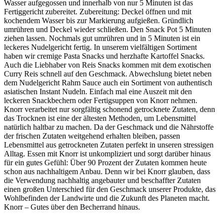
Wasser aufgegossen und innerhalb von nur 5 Minuten ist das
Fertiggericht zubereitet. Zubereitung: Deckel öffnen und mit
kochendem Wasser bis zur Markierung aufgießen. Gründlich
umrühren und Deckel wieder schließen. Den Snack Pot 5 Minuten
ziehen lassen. Nochmals gut umrühren und in 5 Minuten ist ein
leckeres Nudelgericht fertig. In unserem vielfältigen Sortiment
haben wir cremige Pasta Snacks und herzhafte Kartoffel Snacks.
Auch die Liebhaber von Reis Snacks kommen mit dem exotischen
Curry Reis schnell auf den Geschmack. Abwechslung bietet neben
dem Nudelgericht Rahm Sauce auch ein Sortiment von authentisch
asiatischen Instant Nudeln. Einfach mal eine Auszeit mit den
leckeren Snackbechern oder Fertigsuppen von Knorr nehmen.
Knorr verarbeitet nur sorgfältig schonend getrocknete Zutaten, denn
das Trocknen ist eine der ältesten Methoden, um Lebensmittel
natürlich haltbar zu machen. Da der Geschmack und die Nährstoffe
der frischen Zutaten weitgehend erhalten bleiben, passen
Lebensmittel aus getrockneten Zutaten perfekt in unseren stressigen
Alltag. Essen mit Knorr ist unkompliziert und sorgt darüber hinaus
für ein gutes Gefühl: Über 90 Prozent der Zutaten kommen heute
schon aus nachhaltigem Anbau. Denn wir bei Knorr glauben, dass
die Verwendung nachhaltig angebauter und beschaffter Zutaten
einen großen Unterschied für den Geschmack unserer Produkte, das
Wohlbefinden der Landwirte und die Zukunft des Planeten macht.
Knorr – Gutes über den Becherrand hinaus.