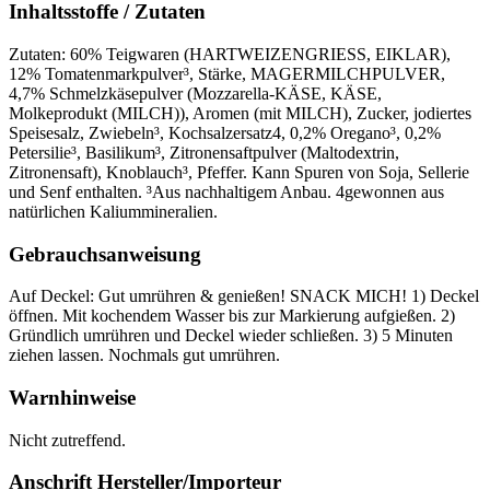
Inhaltsstoffe / Zutaten
Zutaten: 60% Teigwaren (HARTWEIZENGRIESS, EIKLAR),
12% Tomatenmarkpulver³, Stärke, MAGERMILCHPULVER,
4,7% Schmelzkäsepulver (Mozzarella-KÄSE, KÄSE,
Molkeprodukt (MILCH)), Aromen (mit MILCH), Zucker, jodiertes
Speisesalz, Zwiebeln³, Kochsalzersatz4, 0,2% Oregano³, 0,2%
Petersilie³, Basilikum³, Zitronensaftpulver (Maltodextrin,
Zitronensaft), Knoblauch³, Pfeffer. Kann Spuren von Soja, Sellerie
und Senf enthalten. ³Aus nachhaltigem Anbau. 4gewonnen aus
natürlichen Kaliummineralien.
Gebrauchsanweisung
Auf Deckel: Gut umrühren & genießen! SNACK MICH! 1) Deckel
öffnen. Mit kochendem Wasser bis zur Markierung aufgießen. 2)
Gründlich umrühren und Deckel wieder schließen. 3) 5 Minuten
ziehen lassen. Nochmals gut umrühren.
Warnhinweise
Nicht zutreffend.
Anschrift Hersteller/Importeur