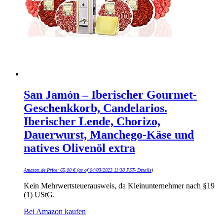
San Jamón – Iberischer Gourmet-
Geschenkkorb, Candelarios.
Iberischer Lende, Chorizo,
Dauerwurst, Manchego-Käse und
natives Olivenöl extra
Amazon.de Price:
65,00
€
(as of 04/03/2023 11:38 PST-
Details
)
Kein Mehrwertsteuerausweis, da Kleinunternehmer nach §19
(1) UStG.
Bei Amazon kaufen