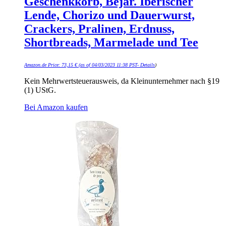
Geschenkkorb, Béjar. Iberischer
Lende, Chorizo und Dauerwurst,
Crackers, Pralinen, Erdnuss,
Shortbreads, Marmelade und Tee
Amazon.de Price:
73,15
€
(as of 04/03/2023 11:38 PST-
Details
)
Kein Mehrwertsteuerausweis, da Kleinunternehmer nach §19
(1) UStG.
Bei Amazon kaufen