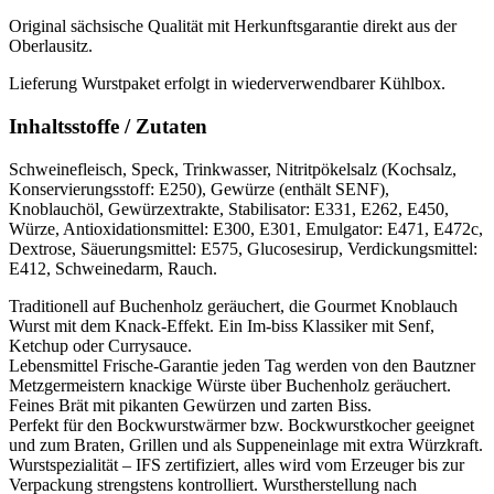
Original sächsische Qualität mit Herkunftsgarantie direkt aus der
Oberlausitz.
Lieferung Wurstpaket erfolgt in wiederverwendbarer Kühlbox.
Inhaltsstoffe / Zutaten
Schweinefleisch, Speck, Trinkwasser, Nitritpökelsalz (Kochsalz,
Konservierungsstoff: E250), Gewürze (enthält SENF),
Knoblauchöl, Gewürzextrakte, Stabilisator: E331, E262, E450,
Würze, Antioxidationsmittel: E300, E301, Emulgator: E471, E472c,
Dextrose, Säuerungsmittel: E575, Glucosesirup, Verdickungsmittel:
E412, Schweinedarm, Rauch.
Traditionell auf Buchenholz geräuchert, die Gourmet Knoblauch
Wurst mit dem Knack-Effekt. Ein Im-biss Klassiker mit Senf,
Ketchup oder Currysauce.
Lebensmittel Frische-Garantie jeden Tag werden von den Bautzner
Metzgermeistern knackige Würste über Buchenholz geräuchert.
Feines Brät mit pikanten Gewürzen und zarten Biss.
Perfekt für den Bockwurstwärmer bzw. Bockwurstkocher geeignet
und zum Braten, Grillen und als Suppeneinlage mit extra Würzkraft.
Wurstspezialität – IFS zertifiziert, alles wird vom Erzeuger bis zur
Verpackung strengstens kontrolliert. Wurstherstellung nach