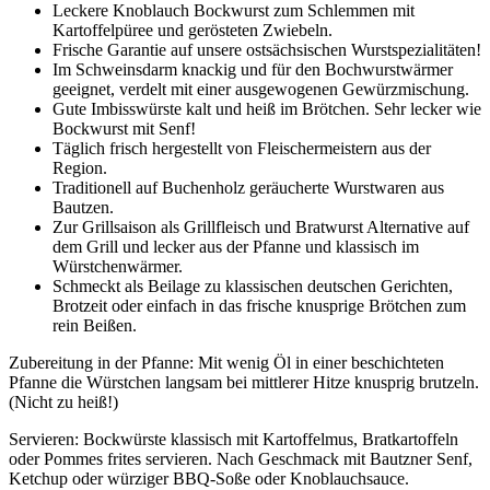
Leckere Knoblauch Bockwurst
zum Schlemmen mit
Kartoffelpüree und gerösteten Zwiebeln.
Frische Garantie auf unsere
ostsächsischen Wurstspezialitäten
!
Im Schweinsdarm knackig und für den
Bochwurstwärmer
geeignet, verdelt mit einer ausgewogenen Gewürzmischung.
Gute
Imbisswürste
kalt und heiß im Brötchen. Sehr
lecker wie
Bockwurst mit Senf
!
Täglich frisch hergestellt
von Fleischermeistern aus der
Region.
Traditionell auf Buchenholz geräucherte
Wurstwaren aus
Bautzen
.
Zur
Grillsaison
als Grillfleisch und Bratwurst Alternative auf
dem Grill und lecker aus der Pfanne und klassisch im
Würstchenwärmer
.
Schmeckt als Beilage zu klassischen deutschen Gerichten,
Brotzeit oder einfach in das frische knusprige Brötchen zum
rein Beißen.
Zubereitung in der Pfanne: Mit wenig Öl in einer beschichteten
Pfanne die Würstchen langsam bei mittlerer Hitze knusprig brutzeln.
(Nicht zu heiß!)
Servieren: Bockwürste klassisch mit Kartoffelmus, Bratkartoffeln
oder Pommes frites servieren. Nach Geschmack mit Bautzner Senf,
Ketchup oder würziger BBQ-Soße oder Knoblauchsauce.