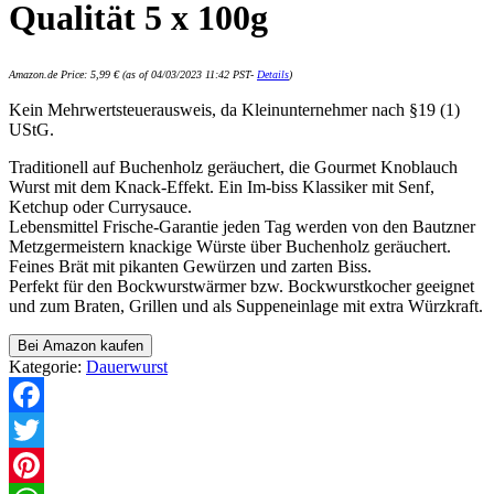
Qualität 5 x 100g
Amazon.de Price:
5,99
€
(as of 04/03/2023 11:42 PST-
Details
)
Kein Mehrwertsteuerausweis, da Kleinunternehmer nach §19 (1)
UStG.
Traditionell auf Buchenholz geräuchert, die Gourmet Knoblauch
Wurst mit dem Knack-Effekt. Ein Im-biss Klassiker mit Senf,
Ketchup oder Currysauce.
Lebensmittel Frische-Garantie jeden Tag werden von den Bautzner
Metzgermeistern knackige Würste über Buchenholz geräuchert.
Feines Brät mit pikanten Gewürzen und zarten Biss.
Perfekt für den Bockwurstwärmer bzw. Bockwurstkocher geeignet
und zum Braten, Grillen und als Suppeneinlage mit extra Würzkraft.
Bei Amazon kaufen
Kategorie:
Dauerwurst
Facebook
Twitter