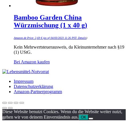
Bamboo Garden China
Würzmischung (1 x 40 g)
Amazon.de Price:
2,69
€
(as of 04/03/2023 11:26 PST-
Details
)
Kein Mehrwertsteuerausweis, da Kleinunternehmer nach §19
(1) UStG.
Bei Amazon kaufen
Impressum
Datenschutzerklärung
Amazon-Partnerprogramm
Diese Website benutzt Cookies. Wenn du die Website weiter nutzt,
gehen wir von deinem Einverständnis aus.
OK