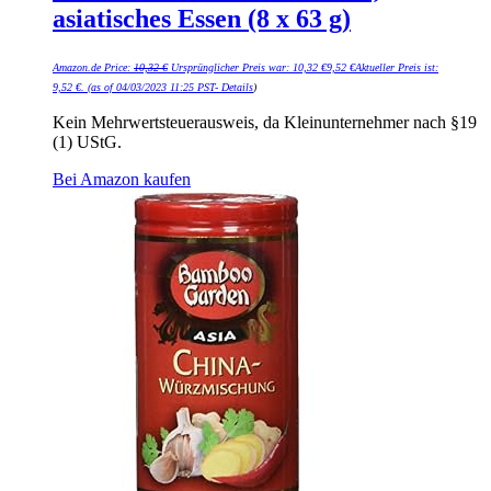
asiatisches Essen (8 x 63 g)
Amazon.de Price:
10,32
€
Ursprünglicher Preis war: 10,32 €
9,52
€
Aktueller Preis ist:
9,52 €.
(as of 04/03/2023 11:25 PST-
Details
)
Kein Mehrwertsteuerausweis, da Kleinunternehmer nach §19
(1) UStG.
Bei Amazon kaufen