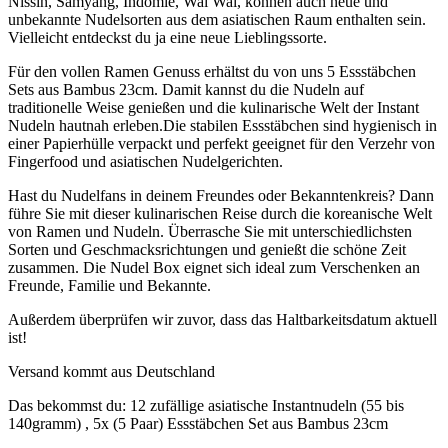
Nissin, Samyang, Indomie, Wai Wai, können auch neue und
unbekannte Nudelsorten aus dem asiatischen Raum enthalten sein.
Vielleicht entdeckst du ja eine neue Lieblingssorte.
Für den vollen Ramen Genuss erhältst du von uns 5 Essstäbchen
Sets aus Bambus 23cm. Damit kannst du die Nudeln auf
traditionelle Weise genießen und die kulinarische Welt der Instant
Nudeln hautnah erleben.Die stabilen Essstäbchen sind hygienisch in
einer Papierhülle verpackt und perfekt geeignet für den Verzehr von
Fingerfood und asiatischen Nudelgerichten.
Hast du Nudelfans in deinem Freundes oder Bekanntenkreis? Dann
führe Sie mit dieser kulinarischen Reise durch die koreanische Welt
von Ramen und Nudeln. Überrasche Sie mit unterschiedlichsten
Sorten und Geschmacksrichtungen und genießt die schöne Zeit
zusammen. Die Nudel Box eignet sich ideal zum Verschenken an
Freunde, Familie und Bekannte.
Außerdem überprüfen wir zuvor, dass das Haltbarkeitsdatum aktuell
ist!
Versand kommt aus Deutschland
Das bekommst du: 12 zufällige asiatische Instantnudeln (55 bis
140gramm) , 5x (5 Paar) Essstäbchen Set aus Bambus 23cm