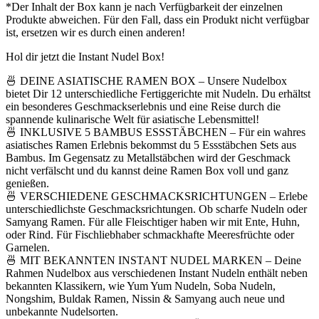
*Der Inhalt der Box kann je nach Verfügbarkeit der einzelnen
Produkte abweichen. Für den Fall, dass ein Produkt nicht verfügbar
ist, ersetzen wir es durch einen anderen!
Hol dir jetzt die Instant Nudel Box!
🍜 DEINE ASIATISCHE RAMEN BOX – Unsere Nudelbox
bietet Dir 12 unterschiedliche Fertiggerichte mit Nudeln. Du erhältst
ein besonderes Geschmackserlebnis und eine Reise durch die
spannende kulinarische Welt für asiatische Lebensmittel!
🍜 INKLUSIVE 5 BAMBUS ESSSTÄBCHEN – Für ein wahres
asiatisches Ramen Erlebnis bekommst du 5 Essstäbchen Sets aus
Bambus. Im Gegensatz zu Metallstäbchen wird der Geschmack
nicht verfälscht und du kannst deine Ramen Box voll und ganz
genießen.
🍜 VERSCHIEDENE GESCHMACKSRICHTUNGEN – Erlebe
unterschiedlichste Geschmacksrichtungen. Ob scharfe Nudeln oder
Samyang Ramen. Für alle Fleischtiger haben wir mit Ente, Huhn,
oder Rind. Für Fischliebhaber schmackhafte Meeresfrüchte oder
Garnelen.
🍜 MIT BEKANNTEN INSTANT NUDEL MARKEN – Deine
Rahmen Nudelbox aus verschiedenen Instant Nudeln enthält neben
bekannten Klassikern, wie Yum Yum Nudeln, Soba Nudeln,
Nongshim, Buldak Ramen, Nissin & Samyang auch neue und
unbekannte Nudelsorten.