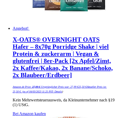
Angebot!
X-OATS® OVERNIGHT OATS
Hafer – 8x70g Porridge Shake | viel
Protein & zuckerarm | Vegan &
glutenfrei | 8er-Pack [2x Apfel/Zimt,
2x Kaffee/Kakao, 2x Banane/Schoko,
2x Blaubeer/Erdbeer]
Amazon.de Price:
27,99
€
Ursprünglicher Preis war: 27,99 €
25,50
€
Aktueller Preis ist:
25,50 €.
(as of 04/03/2023 11:25 PST-
Details
)
Kein Mehrwertsteuerausweis, da Kleinunternehmer nach §19
(1) UStG.
Bei Amazon kaufen