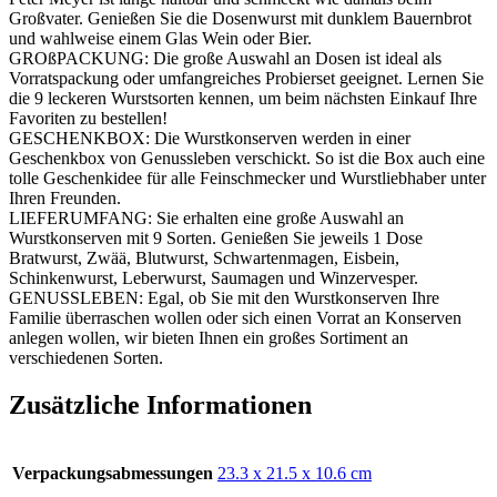
Großvater. Genießen Sie die Dosenwurst mit dunklem Bauernbrot
und wahlweise einem Glas Wein oder Bier.
GROßPACKUNG: Die große Auswahl an Dosen ist ideal als
Vorratspackung oder umfangreiches Probierset geeignet. Lernen Sie
die 9 leckeren Wurstsorten kennen, um beim nächsten Einkauf Ihre
Favoriten zu bestellen!
GESCHENKBOX: Die Wurstkonserven werden in einer
Geschenkbox von Genussleben verschickt. So ist die Box auch eine
tolle Geschenkidee für alle Feinschmecker und Wurstliebhaber unter
Ihren Freunden.
LIEFERUMFANG: Sie erhalten eine große Auswahl an
Wurstkonserven mit 9 Sorten. Genießen Sie jeweils 1 Dose
Bratwurst, Zwää, Blutwurst, Schwartenmagen, Eisbein,
Schinkenwurst, Leberwurst, Saumagen und Winzervesper.
GENUSSLEBEN: Egal, ob Sie mit den Wurstkonserven Ihre
Familie überraschen wollen oder sich einen Vorrat an Konserven
anlegen wollen, wir bieten Ihnen ein großes Sortiment an
verschiedenen Sorten.
Zusätzliche Informationen
Verpackungsabmessungen
‎23.3 x 21.5 x 10.6 cm