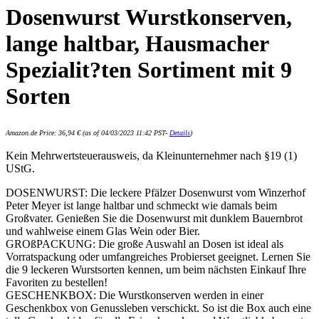
Dosenwurst Wurstkonserven,
lange haltbar, Hausmacher
Spezialit?ten Sortiment mit 9
Sorten
Amazon.de Price:
36,94
€
(as of 04/03/2023 11:42 PST-
Details
)
Kein Mehrwertsteuerausweis, da Kleinunternehmer nach §19 (1)
UStG.
DOSENWURST: Die leckere Pfälzer Dosenwurst vom Winzerhof
Peter Meyer ist lange haltbar und schmeckt wie damals beim
Großvater. Genießen Sie die Dosenwurst mit dunklem Bauernbrot
und wahlweise einem Glas Wein oder Bier.
GROßPACKUNG: Die große Auswahl an Dosen ist ideal als
Vorratspackung oder umfangreiches Probierset geeignet. Lernen Sie
die 9 leckeren Wurstsorten kennen, um beim nächsten Einkauf Ihre
Favoriten zu bestellen!
GESCHENKBOX: Die Wurstkonserven werden in einer
Geschenkbox von Genussleben verschickt. So ist die Box auch eine