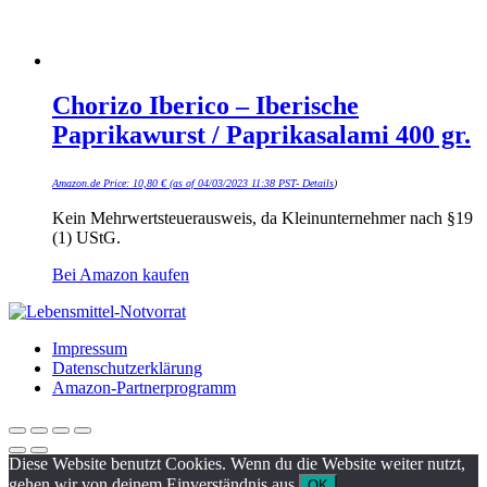
Chorizo Iberico – Iberische
Paprikawurst / Paprikasalami 400 gr.
Amazon.de Price:
10,80
€
(as of 04/03/2023 11:38 PST-
Details
)
Kein Mehrwertsteuerausweis, da Kleinunternehmer nach §19
(1) UStG.
Bei Amazon kaufen
Impressum
Datenschutzerklärung
Amazon-Partnerprogramm
Diese Website benutzt Cookies. Wenn du die Website weiter nutzt,
gehen wir von deinem Einverständnis aus.
OK