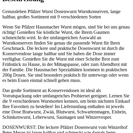
Genussleben Pfälzer Wurst Dosenwurst Wurstkonserven, lange
haltbar, großes Sortiment mit 9 verschiedenen Sorten
Wenn Sie Pfälzer Hausmacher Wurst mögen, sind Sie bei uns genau
richtig! Genießen Sie köstliche Wurst, die Ihrem Gaumen
schmeicheln wird. In der umfangreichen Auswahl an
Wurstkonserven finden Sie genau die passende Wurst für Ihren
Geschmack. Die leckere und praktische Dosenwurst ist durch die
Konservendose lange haltbar und Sie haben die Dose immer
verfügbar. Genießen Sie die Wurst mit einer Scheibe Brot zum
Frühstück zu Hause, in der Mittagspause, oder zum Abendbrot mit
der Familie. Die Hausmacher Spezialitäten kommen in praktischen
200g Dosen. Sie sind besonders praktisch für unterwegs oder wenn
es beim Essen einmal schnell gehen muss.
Das große Sortiment an Konservendosen ist ideal als
Vorratspackung oder umfangreiches Probierset geeignet. Lernen Sie
die 9 verschiedenen Wurstsorten kennen, um beim nächsten Einkauf
Ihre Favoriten zu bestellen! Im Lieferumfang enthalten ist jeweils
eine Dose Bratwurst, Zwää, Blutwurst, Schwartenmagen, Eisbein,
Schinkenwurst, Leberwurst, Saumagen und Winzervesper.
DOSENWURST: Die leckere Pfälzer Dosenwurst vom Winzerhof
Peter Meyer ist lange haltbar und schmeckt wie damals beim