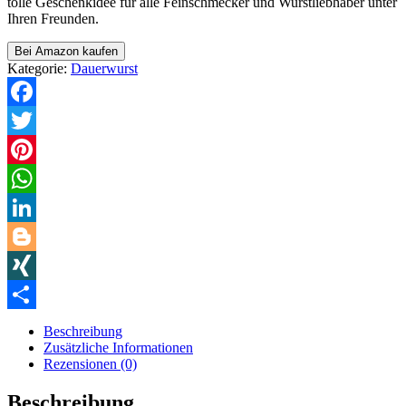
tolle Geschenkidee für alle Feinschmecker und Wurstliebhaber unter
Ihren Freunden.
Bei Amazon kaufen
Kategorie:
Dauerwurst
Facebook
Twitter
Pinterest
WhatsApp
LinkedIn
Blogger
XING
Teilen
Beschreibung
Zusätzliche Informationen
Rezensionen (0)
Beschreibung