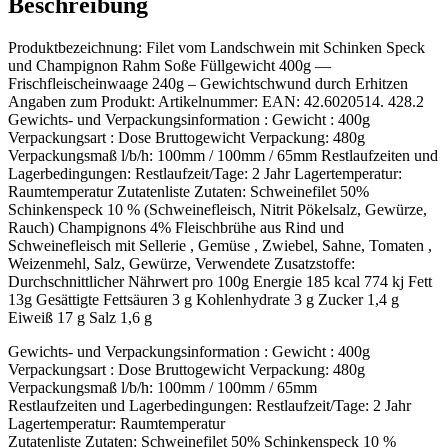
Beschreibung
Produktbezeichnung: Filet vom Landschwein mit Schinken Speck
und Champignon Rahm Soße Füllgewicht 400g —
Frischfleischeinwaage 240g – Gewichtschwund durch Erhitzen
Angaben zum Produkt: Artikelnummer: EAN: 42.6020514. 428.2
Gewichts- und Verpackungsinformation : Gewicht : 400g
Verpackungsart : Dose Bruttogewicht Verpackung: 480g
Verpackungsmaß l/b/h: 100mm / 100mm / 65mm Restlaufzeiten und
Lagerbedingungen: Restlaufzeit/Tage: 2 Jahr Lagertemperatur:
Raumtemperatur Zutatenliste Zutaten: Schweinefilet 50%
Schinkenspeck 10 % (Schweinefleisch, Nitrit Pökelsalz, Gewürze,
Rauch) Champignons 4% Fleischbrühe aus Rind und
Schweinefleisch mit Sellerie , Gemüse , Zwiebel, Sahne, Tomaten ,
Weizenmehl, Salz, Gewürze, Verwendete Zusatzstoffe:
Durchschnittlicher Nährwert pro 100g Energie 185 kcal 774 kj Fett
13g Gesättigte Fettsäuren 3 g Kohlenhydrate 3 g Zucker 1,4 g
Eiweiß 17 g Salz 1,6 g
Gewichts- und Verpackungsinformation : Gewicht : 400g
Verpackungsart : Dose Bruttogewicht Verpackung: 480g
Verpackungsmaß l/b/h: 100mm / 100mm / 65mm
Restlaufzeiten und Lagerbedingungen: Restlaufzeit/Tage: 2 Jahr
Lagertemperatur: Raumtemperatur
Zutatenliste Zutaten: Schweinefilet 50% Schinkenspeck 10 %