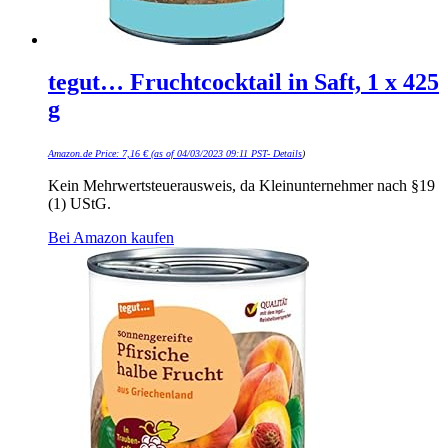
tegut… Fruchtcocktail in Saft, 1 x 425
g
Amazon.de Price:
7,16
€
(as of 04/03/2023 09:11 PST-
Details
)
Kein Mehrwertsteuerausweis, da Kleinunternehmer nach §19
(1) UStG.
Bei Amazon kaufen