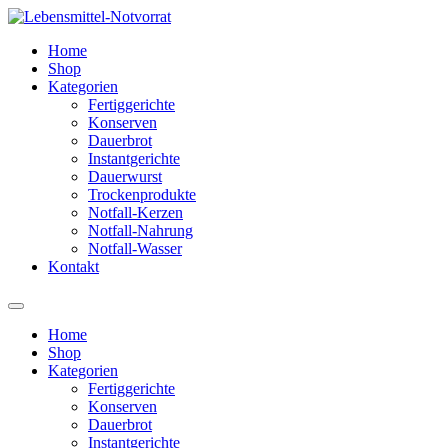
Zum
Inhalt
Home
springen
Shop
Kategorien
Fertiggerichte
Konserven
Dauerbrot
Instantgerichte
Dauerwurst
Trockenprodukte
Notfall-Kerzen
Notfall-Nahrung
Notfall-Wasser
Kontakt
Home
Shop
Kategorien
Fertiggerichte
Konserven
Dauerbrot
Instantgerichte