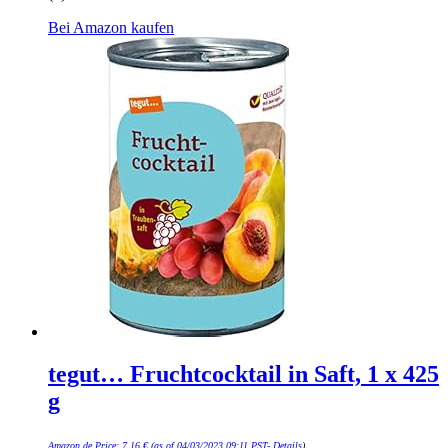
Bei Amazon kaufen
tegut… Fruchtcocktail in Saft, 1 x 425
g
Amazon.de Price:
7,16
€
(as of 04/03/2023 09:11 PST-
Details
)