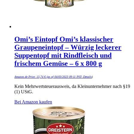
Omi’s Eintopf Omi’s klassischer
Graupeneintopf – Würzig leckerer
Suppentopf mit Rindfleisch und
frischem Gemüse – 6 x 800 g
Amazon.de Price:
13,74
€
(as of 04/03/2023 09:11 PST-
Details
)
Kein Mehrwertsteuerausweis, da Kleinunternehmer nach §19
(1) UStG.
Bei Amazon kaufen