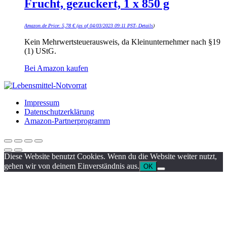
Frucht, gezuckert, 1 x 850 g
Amazon.de Price:
5,78
€
(as of 04/03/2023 09:11 PST-
Details
)
Kein Mehrwertsteuerausweis, da Kleinunternehmer nach §19
(1) UStG.
Bei Amazon kaufen
Impressum
Datenschutzerklärung
Amazon-Partnerprogramm
Diese Website benutzt Cookies. Wenn du die Website weiter nutzt,
gehen wir von deinem Einverständnis aus.
OK