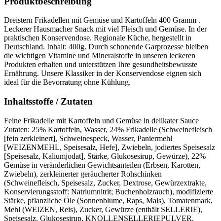
Produktbeschreibung
Dreistern Frikadellen mit Gemüse und Kartoffeln 400 Gramm .
Leckerer Hausmacher Snack mit viel Fleisch und Gemüse. In der
praktischen Konservendose. Regionale Küche, hergestellt in
Deutschland. Inhalt: 400g. Durch schonende Garprozesse bleiben
die wichtigen Vitamine und Mineralstoffe in unseren leckeren
Produkten erhalten und unterstützen Ihre gesundheitsbewusste
Ernährung. Unsere Klassiker in der Konservendose eignen sich
ideal für die Bevorratung ohne Kühlung.
Inhaltsstoffe / Zutaten
Feine Frikadelle mit Kartoffeln und Gemüse in delikater Sauce
Zutaten: 25% Kartoffeln, Wasser, 24% Frikadelle (Schweinefleisch
[fein zerkleinert], Schweinespeck, Wasser, Paniermehl
[WEIZENMEHL, Speisesalz, Hefe], Zwiebeln, jodiertes Speisesalz
[Speisesalz, Kaliumjodat], Stärke, Glukosesirup, Gewürze), 22%
Gemüse in veränderlichen Gewichtsanteilen (Erbsen, Karotten,
Zwiebeln), zerkleinerter geräucherter Rohschinken
(Schweinefleisch, Speisesalz, Zucker, Dextrose, Gewürzextrakte,
Konservierungsstoff: Natriumnitrit; Buchenholzrauch), modifizierte
Stärke, pflanzliche Öle (Sonnenblume, Raps, Mais), Tomatenmark,
Mehl (WEIZEN, Reis), Zucker, Gewürze (enthält SELLERIE),
Speisesalz, Glukosesirup, KNOLLENSELLERIEPULVER,