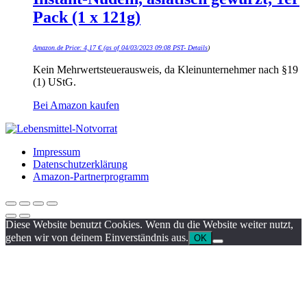
Pack (1 x 121g)
Amazon.de Price:
4,17
€
(as of 04/03/2023 09:08 PST-
Details
)
Kein Mehrwertsteuerausweis, da Kleinunternehmer nach §19
(1) UStG.
Bei Amazon kaufen
Impressum
Datenschutzerklärung
Amazon-Partnerprogramm
Diese Website benutzt Cookies. Wenn du die Website weiter nutzt,
gehen wir von deinem Einverständnis aus.
OK