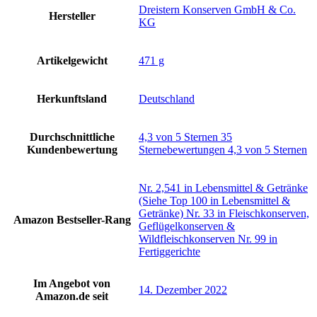
‎Dreistern Konserven GmbH & Co.
Hersteller
KG
Artikelgewicht
‎471 g
Herkunftsland
‎Deutschland
Durchschnittliche
4,3 von 5 Sternen 35
Kundenbewertung
Sternebewertungen 4,3 von 5 Sternen
Nr. 2,541 in Lebensmittel & Getränke
(Siehe Top 100 in Lebensmittel &
Getränke) Nr. 33 in Fleischkonserven,
Amazon Bestseller-Rang
Geflügelkonserven &
Wildfleischkonserven Nr. 99 in
Fertiggerichte
Im Angebot von
14. Dezember 2022
Amazon.de seit