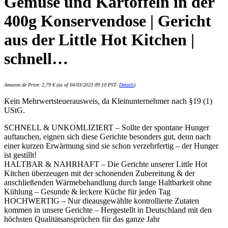
Gemüse und Kartoffeln in der
400g Konservendose | Gericht
aus der Little Hot Kitchen |
schnell…
Amazon.de Price:
2,79
€
(as of 04/03/2023 09:10 PST-
Details
)
Kein Mehrwertsteuerausweis, da Kleinunternehmer nach §19 (1)
UStG.
SCHNELL & UNKOMLIZIERT – Sollte der spontane Hunger
auftauchen, eignen sich diese Gerichte besonders gut, denn nach
einer kurzen Erwärmung sind sie schon verzehrfertig – der Hunger
ist gestillt!
HALTBAR & NAHRHAFT – Die Gerichte unserer Little Hot
Kitchen überzeugen mit der schonenden Zubereitung & der
anschließenden Wärmebehandlung durch lange Haltbarkeit ohne
Kühlung – Gesunde & leckere Küche für jeden Tag
HOCHWERTIG – Nur dieausgewählte kontrollierte Zutaten
kommen in unsere Gerichte – Hergestellt in Deutschland mit den
höchsten Qualitätsansprüchen für das ganze Jahr