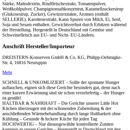
Stärke, Maltodextrin, Rindfleischextrakt, Tomatenpulver,
Weißkohlpulver, Champignonsaftkonzentrat, Karamellzuckersirup
(Glukosesirup, Zucker), Gewürzextrakte, Aromen (enthält
SELLERIE), Karottenextrakt. Kann Spuren von Milch, Ei, Senf,
Soja und Sesam enthalten. Gewichtsverlust durch Erhitzen während
der Herstellung. Hergestellt in Deutschland mit Gemüse und
Schweinefleisch aus EU- und Nicht- EU-Ländern.
Anschrift Hersteller/Importeur
DREISTERN-Konserven GmbH & Co. KG, Philipp-Oehmigke-
Str. 4, 16816 Neuruppin
Mehr
SCHNELL & UNKOMLIZIERT – Sollte der spontane Hunger
auftauchen, eignen sich diese Gerichte besonders gut, denn nach
einer kurzen Erwärmung sind sie schon verzehrfertig – der Hunger
ist gestillt!
HALTBAR & NAHRHAFT – Die Gerichte unserer Little Hot
Kitchen überzeugen mit der schonenden Zubereitung & der
anschließenden Wärmebehandlung durch lange Haltbarkeit ohne
Kühlung – Gesunde & leckere Küche für jeden Tag
HOCHWERTIG – Nur dieausgewählte kontrollierte Zutaten
kommen in unsere Gerichte – Hergestellt in Deutschland mit den