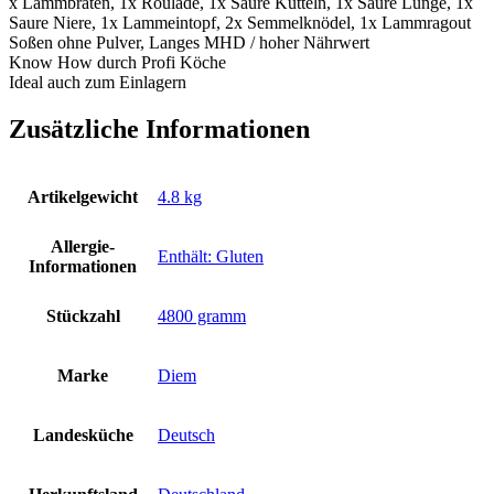
x Lammbraten, 1x Roulade, 1x Saure Kutteln, 1x Saure Lunge, 1x
Saure Niere, 1x Lammeintopf, 2x Semmelknödel, 1x Lammragout
Soßen ohne Pulver, Langes MHD / hoher Nährwert
Know How durch Profi Köche
Ideal auch zum Einlagern
Zusätzliche Informationen
Artikelgewicht
‎4.8 kg
Allergie-
‎Enthält: Gluten
Informationen
Stückzahl
‎4800 gramm
Marke
‎Diem
Landesküche
‎Deutsch