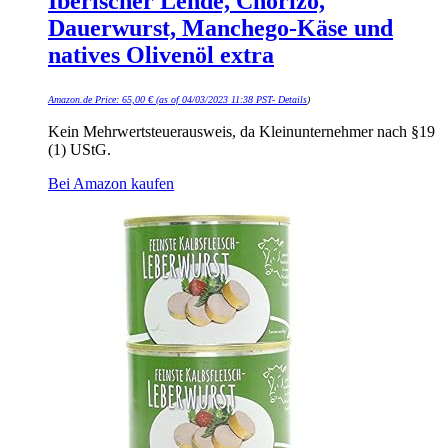
Iberischer Lende, Chorizo,
Dauerwurst, Manchego-Käse und
natives Olivenöl extra
Amazon.de Price:
65,00
€
(as of 04/03/2023 11:38 PST-
Details
)
Kein Mehrwertsteuerausweis, da Kleinunternehmer nach §19
(1) UStG.
Bei Amazon kaufen