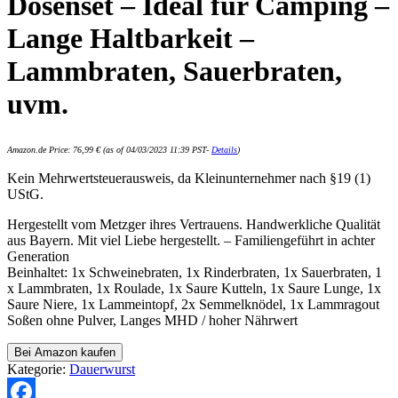
Dosenset – Ideal für Camping –
Lange Haltbarkeit –
Lammbraten, Sauerbraten,
uvm.
Amazon.de Price:
76,99
€
(as of 04/03/2023 11:39 PST-
Details
)
Kein Mehrwertsteuerausweis, da Kleinunternehmer nach §19 (1)
UStG.
Hergestellt vom Metzger ihres Vertrauens. Handwerkliche Qualität
aus Bayern. Mit viel Liebe hergestellt. – Familiengeführt in achter
Generation
Beinhaltet: 1x Schweinebraten, 1x Rinderbraten, 1x Sauerbraten, 1
x Lammbraten, 1x Roulade, 1x Saure Kutteln, 1x Saure Lunge, 1x
Saure Niere, 1x Lammeintopf, 2x Semmelknödel, 1x Lammragout
Soßen ohne Pulver, Langes MHD / hoher Nährwert
Bei Amazon kaufen
Kategorie:
Dauerwurst