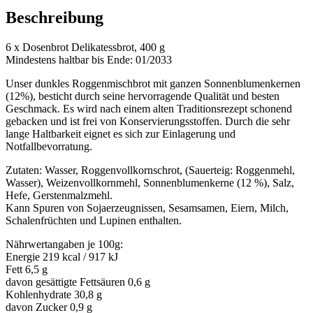
Beschreibung
6 x Dosenbrot Delikatessbrot, 400 g
Mindestens haltbar bis Ende: 01/2033
Unser dunkles Roggenmischbrot mit ganzen Sonnenblumenkernen
(12%), besticht durch seine hervorragende Qualität und besten
Geschmack. Es wird nach einem alten Traditionsrezept schonend
gebacken und ist frei von Konservierungsstoffen. Durch die sehr
lange Haltbarkeit eignet es sich zur Einlagerung und
Notfallbevorratung.
Zutaten:
Wasser,
Roggenvollkornschrot
, (Sauerteig:
Roggenmehl
,
Wasser),
Weizenvollkornmehl
, Sonnenblumenkerne (12 %), Salz,
Hefe,
Gerstenmalzmehl.
Kann Spuren von Sojaerzeugnissen, Sesamsamen, Eiern, Milch,
Schalenfrüchten und Lupinen enthalten.
Nährwertangaben je 100g:
Energie 219 kcal / 917 kJ
Fett 6,5 g
davon gesättigte Fettsäuren 0,6 g
Kohlenhydrate 30,8 g
davon Zucker 0,9 g