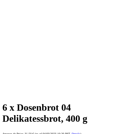
6 x Dosenbrot 04
Delikatessbrot, 400 g
Amazon.de Price:
31,50
€
(as of 04/03/2023 10:20 PST-
Details
)