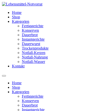
Zum
Inhalt
Home
springen
Shop
Kategorien
Fertiggerichte
Konserven
Dauerbrot
Instantgerichte
Dauerwurst
Trockenprodukte
Notfall-Kerzen
Notfall-Nahrung
Notfall-Wasser
Kontakt
Home
Shop
Kategorien
Fertiggerichte
Konserven
Dauerbrot
Instantgerichte