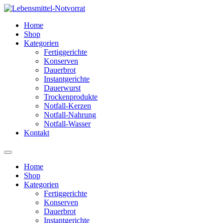
Zum
Inhalt
Home
springen
Shop
Kategorien
Fertiggerichte
Konserven
Dauerbrot
Instantgerichte
Dauerwurst
Trockenprodukte
Notfall-Kerzen
Notfall-Nahrung
Notfall-Wasser
Kontakt
Home
Shop
Kategorien
Fertiggerichte
Konserven
Dauerbrot
Instantgerichte